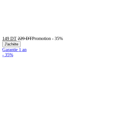
149
DT
229
DT
Promotion
-
35%
J'achète
Garantie 1 an
-
35%