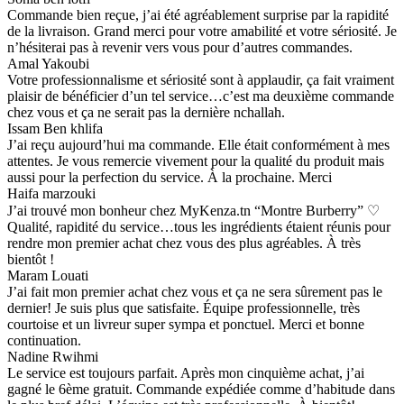
Commande bien reçue, j’ai été agréablement surprise par la rapidité
de la livraison. Grand merci pour votre amabilité et votre sériosité. Je
n’hésiterai pas à revenir vers vous pour d’autres commandes.
Amal Yakoubi
Votre professionnalisme et sériosité sont à applaudir, ça fait vraiment
plaisir de bénéficier d’un tel service…c’est ma deuxième commande
chez vous et ça ne serait pas la dernière nchallah.
Issam Ben khlifa
J’ai reçu aujourd’hui ma commande. Elle était conformément à mes
attentes. Je vous remercie vivement pour la qualité du produit mais
aussi pour la perfection du service. À la prochaine. Merci
Haifa marzouki
J’ai trouvé mon bonheur chez MyKenza.tn “Montre Burberry” ♡
Qualité, rapidité du service…tous les ingrédients étaient réunis pour
rendre mon premier achat chez vous des plus agréables. À très
bientôt !
Maram Louati
J’ai fait mon premier achat chez vous et ça ne sera sûrement pas le
dernier! Je suis plus que satisfaite. Équipe professionnelle, très
courtoise et un livreur super sympa et ponctuel. Merci et bonne
continuation.
Nadine Rwihmi
Le service est toujours parfait. Après mon cinquième achat, j’ai
gagné le 6ème gratuit. Commande expédiée comme d’habitude dans