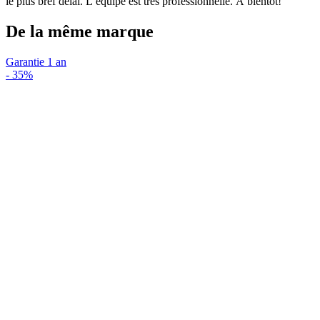
le plus bref délai. L’équipe est très professionnelle. À bientôt!
De la même marque
Garantie 1 an
-
35%