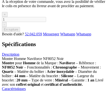
À la réception de votre commande, vous avez la posibilité de vérifier
le colis en présence du livreur avant de procéder au paiement.
+
-
En rupture
Besoin d'aide?
52.042.059
Messenger
Whatsapp
Whatsapp
Spécifications
Description
Montre Homme Naviforce NF8052 Noir
Montre
pour
Homme
de la Marque :
Naviforce
– Référence :
NF8052 Noir
– Fonctionnalités :
Chronographe
– Mouvement :
Quartz
– Matière du boîtier :
Acier inoxydable
– Diamètre du
boîtier :
44 mm
– Matière du bracelet :
Silicone
– Largeur du
bracelet :
20 mm
– Type de verre :
Minéral
– Garantie :
1 an
Livré
avec son
coffret original
et
certificat d’authenticité.
Caractéristiques