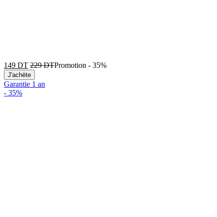
149
DT
229
DT
Promotion
-
35%
J'achète
Garantie 1 an
-
35%