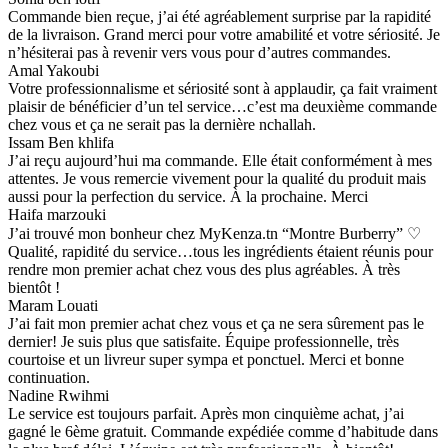
Commande bien reçue, j’ai été agréablement surprise par la rapidité
de la livraison. Grand merci pour votre amabilité et votre sériosité. Je
n’hésiterai pas à revenir vers vous pour d’autres commandes.
Amal Yakoubi
Votre professionnalisme et sériosité sont à applaudir, ça fait vraiment
plaisir de bénéficier d’un tel service…c’est ma deuxième commande
chez vous et ça ne serait pas la dernière nchallah.
Issam Ben khlifa
J’ai reçu aujourd’hui ma commande. Elle était conformément à mes
attentes. Je vous remercie vivement pour la qualité du produit mais
aussi pour la perfection du service. À la prochaine. Merci
Haifa marzouki
J’ai trouvé mon bonheur chez MyKenza.tn “Montre Burberry” ♡
Qualité, rapidité du service…tous les ingrédients étaient réunis pour
rendre mon premier achat chez vous des plus agréables. À très
bientôt !
Maram Louati
J’ai fait mon premier achat chez vous et ça ne sera sûrement pas le
dernier! Je suis plus que satisfaite. Équipe professionnelle, très
courtoise et un livreur super sympa et ponctuel. Merci et bonne
continuation.
Nadine Rwihmi
Le service est toujours parfait. Après mon cinquième achat, j’ai
gagné le 6ème gratuit. Commande expédiée comme d’habitude dans