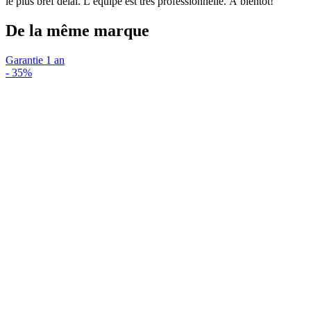
le plus bref délai. L’équipe est très professionnelle. À bientôt!
De la même marque
Garantie 1 an
-
35%