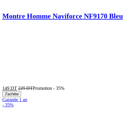
Montre Homme Naviforce NF9170 Bleu
149
DT
229
DT
Promotion
-
35%
J'achète
Garantie 1 an
-
35%