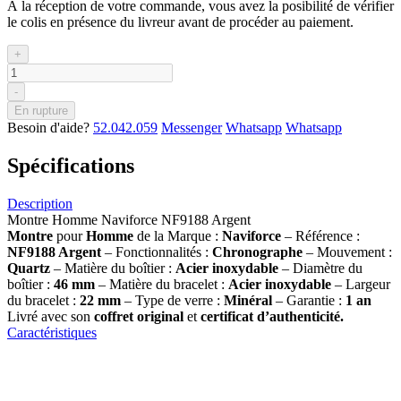
À la réception de votre commande, vous avez la posibilité de vérifier
le colis en présence du livreur avant de procéder au paiement.
+
-
En rupture
Besoin d'aide?
52.042.059
Messenger
Whatsapp
Whatsapp
Spécifications
Description
Montre Homme Naviforce NF9188 Argent
Montre
pour
Homme
de la Marque :
Naviforce
– Référence :
NF9188 Argent
– Fonctionnalités :
Chronographe
– Mouvement :
Quartz
– Matière du boîtier :
Acier inoxydable
– Diamètre du
boîtier :
46 mm
– Matière du bracelet :
Acier inoxydable
– Largeur
du bracelet :
22 mm
– Type de verre :
Minéral
– Garantie :
1 an
Livré avec son
coffret original
et
certificat d’authenticité.
Caractéristiques