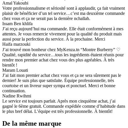
Amal Yakoubi
Votre professionnalisme et sériosité sont à applaudir, ça fait vraiment
plaisir de bénéficier d’un tel service…c’est ma deuxième commande
chez vous et ça ne serait pas la dernière nchallah.
Issam Ben khlifa
J’ai reçu aujourd’hui ma commande. Elle était conformément à mes
attentes. Je vous remercie vivement pour la qualité du produit mais
aussi pour la perfection du service. À la prochaine. Merci
Haifa marzouki
J’ai trouvé mon bonheur chez MyKenza.tn “Montre Burberry” ♡
Qualité, rapidité du service…tous les ingrédients étaient réunis pour
rendre mon premier achat chez vous des plus agréables. À très
bientôt !
Maram Louati
J’ai fait mon premier achat chez vous et ça ne sera sûrement pas le
dernier! Je suis plus que satisfaite. Équipe professionnelle, très
courtoise et un livreur super sympa et ponctuel. Merci et bonne
continuation.
Nadine Rwihmi
Le service est toujours parfait. Après mon cinquième achat, j’ai
gagné le 6ème gratuit. Commande expédiée comme d’habitude dans
le plus bref délai. L’équipe est très professionnelle. À bientôt!
De la même marque