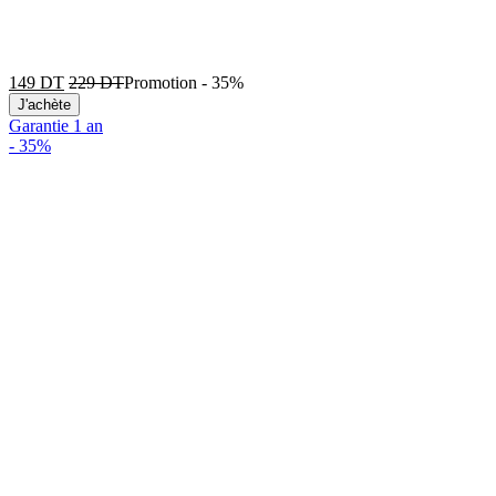
149
DT
229
DT
Promotion
-
35%
J'achète
Garantie 1 an
-
35%