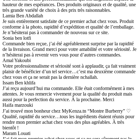
hauteur de mes espérances. Des produits originaux et de qualité, une
très grande variété de choix à des prix très raisonnables.
Lamia Ben Abdallah
Je suis entièrement satisfaite de ce premier achat chez vous. Produit
conforme à la photo, rapidité d’expédition et qualité de l’emballage.
Je n’hésiterai pas à commander de nouveau sur ce site.
Sonia ben lotfi
Commande bien reçue, j’ai été agréablement surprise par la rapidité
de la livraison. Grand merci pour votre amabilité et votre sériosité. Je
n’hésiterai pas à revenir vers vous pour d’autres commandes.
Amal Yakoubi
Votre professionnalisme et sériosité sont à applaudir, ça fait vraiment
plaisir de bénéficier d’un tel service…c’est ma deuxième commande
chez vous et ça ne serait pas la dernière nchallah.
Issam Ben khlifa
J’ai reçu aujourd’hui ma commande. Elle était conformément à mes
attentes. Je vous remercie vivement pour la qualité du produit mais
aussi pour la perfection du service. À la prochaine. Merci
Haifa marzouki
J’ai trouvé mon bonheur chez MyKenza.tn “Montre Burberry” ♡
Qualité, rapidité du service…tous les ingrédients étaient réunis pour
rendre mon premier achat chez vous des plus agréables. À très
bientôt !
Maram Louati
J’ai fait mon premier achat chez vous et ça ne sera sûrement pas le