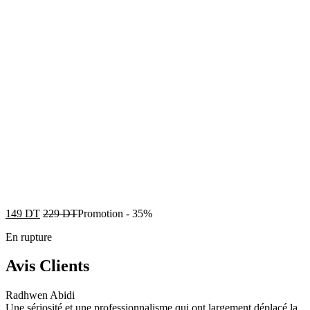
149
DT
229
DT
Promotion
-
35%
En rupture
Avis Clients
Radhwen Abidi
Une sériosité et une professionnalisme qui ont largement déplacé la