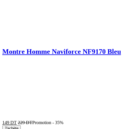
Montre Homme Naviforce NF9170 Bleu
149
DT
229
DT
Promotion
-
35%
J'achète