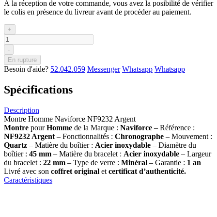
À la réception de votre commande, vous avez la posibilité de vérifier
le colis en présence du livreur avant de procéder au paiement.
+
-
En rupture
Besoin d'aide?
52.042.059
Messenger
Whatsapp
Whatsapp
Spécifications
Description
Montre Homme Naviforce NF9232 Argent
Montre
pour
Homme
de la Marque :
Naviforce
– Référence :
NF9232 Argent
– Fonctionnalités :
Chronographe
– Mouvement :
Quartz
– Matière du boîtier :
Acier inoxydable
– Diamètre du
boîtier :
45 mm
– Matière du bracelet :
Acier inoxydable
– Largeur
du bracelet :
22 mm
– Type de verre :
Minéral
– Garantie :
1 an
Livré avec son
coffret original
et
certificat d’authenticité.
Caractéristiques