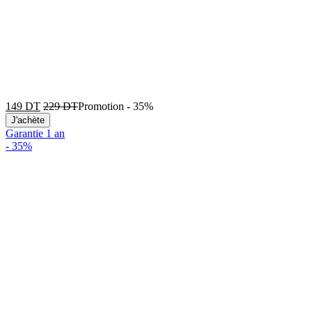
149
DT
229
DT
Promotion
-
35%
J'achète
Garantie 1 an
-
35%