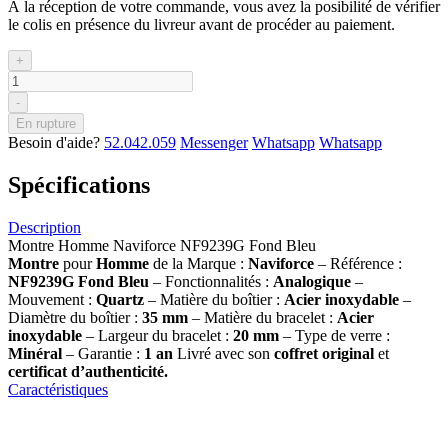
À la réception de votre commande, vous avez la posibilité de vérifier
le colis en présence du livreur avant de procéder au paiement.
+
-
En rupture
Besoin d'aide?
52.042.059
Messenger
Whatsapp
Whatsapp
Spécifications
Description
Montre Homme Naviforce NF9239G Fond Bleu
Montre
pour
Homme
de la Marque :
Naviforce
– Référence :
NF9239G Fond Bleu
– Fonctionnalités :
Analogique
–
Mouvement :
Quartz
– Matière du boîtier :
Acier inoxydable
–
Diamètre du boîtier :
35 mm
– Matière du bracelet :
Acier
inoxydable
– Largeur du bracelet :
20 mm
– Type de verre :
Minéral
– Garantie :
1 an
Livré avec son
coffret original
et
certificat d’authenticité.
Caractéristiques