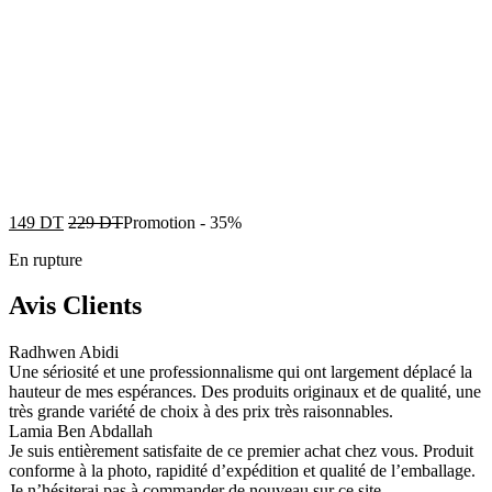
149
DT
229
DT
Promotion
-
35%
En rupture
Avis Clients
Radhwen Abidi
Une sériosité et une professionnalisme qui ont largement déplacé la
hauteur de mes espérances. Des produits originaux et de qualité, une
très grande variété de choix à des prix très raisonnables.
Lamia Ben Abdallah
Je suis entièrement satisfaite de ce premier achat chez vous. Produit
conforme à la photo, rapidité d’expédition et qualité de l’emballage.
Je n’hésiterai pas à commander de nouveau sur ce site.