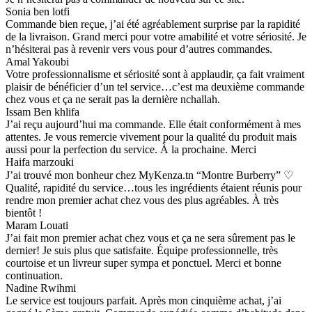
Sonia ben lotfi
Commande bien reçue, j’ai été agréablement surprise par la rapidité
de la livraison. Grand merci pour votre amabilité et votre sériosité. Je
n’hésiterai pas à revenir vers vous pour d’autres commandes.
Amal Yakoubi
Votre professionnalisme et sériosité sont à applaudir, ça fait vraiment
plaisir de bénéficier d’un tel service…c’est ma deuxième commande
chez vous et ça ne serait pas la dernière nchallah.
Issam Ben khlifa
J’ai reçu aujourd’hui ma commande. Elle était conformément à mes
attentes. Je vous remercie vivement pour la qualité du produit mais
aussi pour la perfection du service. À la prochaine. Merci
Haifa marzouki
J’ai trouvé mon bonheur chez MyKenza.tn “Montre Burberry” ♡
Qualité, rapidité du service…tous les ingrédients étaient réunis pour
rendre mon premier achat chez vous des plus agréables. À très
bientôt !
Maram Louati
J’ai fait mon premier achat chez vous et ça ne sera sûrement pas le
dernier! Je suis plus que satisfaite. Équipe professionnelle, très
courtoise et un livreur super sympa et ponctuel. Merci et bonne
continuation.
Nadine Rwihmi
Le service est toujours parfait. Après mon cinquième achat, j’ai