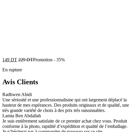
149
DT
229
DT
Promotion
-
35%
En rupture
Avis Clients
Radhwen Abidi
Une sériosité et une professionnalisme qui ont largement déplacé la
hauteur de mes espérances. Des produits originaux et de qualité, une
très grande variété de choix à des prix très raisonnables.
Lamia Ben Abdallah
Je suis entièrement satisfaite de ce premier achat chez vous. Produit
conforme à la photo, rapidité d’expédition et qualité de l’emballage.
Je n’hésiterai pas à commander de nouveau sur ce site.