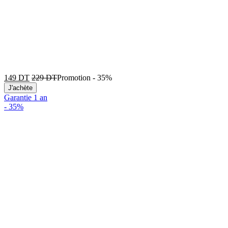
149
DT
229
DT
Promotion
-
35%
J'achète
Garantie 1 an
-
35%