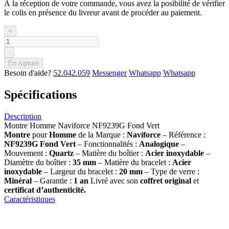
À la réception de votre commande, vous avez la posibilité de vérifier
le colis en présence du livreur avant de procéder au paiement.
+
-
En rupture
Besoin d'aide?
52.042.059
Messenger
Whatsapp
Whatsapp
Spécifications
Description
Montre Homme Naviforce NF9239G Fond Vert
Montre
pour
Homme
de la Marque :
Naviforce
– Référence :
NF9239G Fond Vert
– Fonctionnalités :
Analogique
–
Mouvement :
Quartz
– Matière du boîtier :
Acier inoxydable
–
Diamètre du boîtier :
35 mm
– Matière du bracelet :
Acier
inoxydable
– Largeur du bracelet :
20 mm
– Type de verre :
Minéral
– Garantie :
1 an
Livré avec son
coffret original
et
certificat d’authenticité.
Caractéristiques