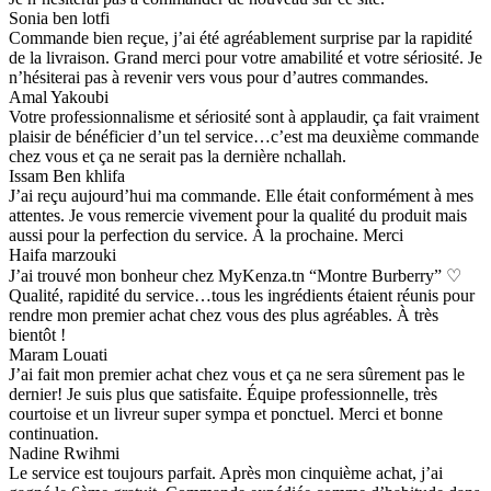
Sonia ben lotfi
Commande bien reçue, j’ai été agréablement surprise par la rapidité
de la livraison. Grand merci pour votre amabilité et votre sériosité. Je
n’hésiterai pas à revenir vers vous pour d’autres commandes.
Amal Yakoubi
Votre professionnalisme et sériosité sont à applaudir, ça fait vraiment
plaisir de bénéficier d’un tel service…c’est ma deuxième commande
chez vous et ça ne serait pas la dernière nchallah.
Issam Ben khlifa
J’ai reçu aujourd’hui ma commande. Elle était conformément à mes
attentes. Je vous remercie vivement pour la qualité du produit mais
aussi pour la perfection du service. À la prochaine. Merci
Haifa marzouki
J’ai trouvé mon bonheur chez MyKenza.tn “Montre Burberry” ♡
Qualité, rapidité du service…tous les ingrédients étaient réunis pour
rendre mon premier achat chez vous des plus agréables. À très
bientôt !
Maram Louati
J’ai fait mon premier achat chez vous et ça ne sera sûrement pas le
dernier! Je suis plus que satisfaite. Équipe professionnelle, très
courtoise et un livreur super sympa et ponctuel. Merci et bonne
continuation.
Nadine Rwihmi
Le service est toujours parfait. Après mon cinquième achat, j’ai