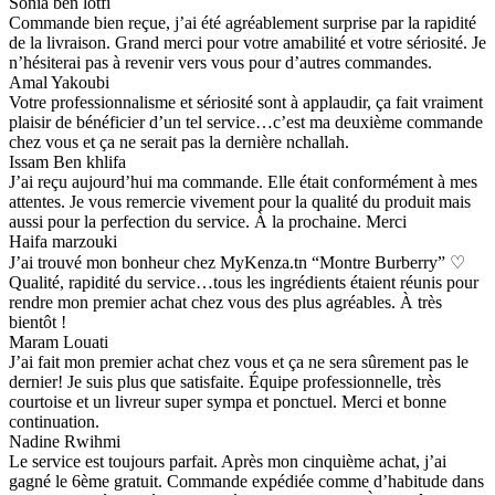
Sonia ben lotfi
Commande bien reçue, j’ai été agréablement surprise par la rapidité
de la livraison. Grand merci pour votre amabilité et votre sériosité. Je
n’hésiterai pas à revenir vers vous pour d’autres commandes.
Amal Yakoubi
Votre professionnalisme et sériosité sont à applaudir, ça fait vraiment
plaisir de bénéficier d’un tel service…c’est ma deuxième commande
chez vous et ça ne serait pas la dernière nchallah.
Issam Ben khlifa
J’ai reçu aujourd’hui ma commande. Elle était conformément à mes
attentes. Je vous remercie vivement pour la qualité du produit mais
aussi pour la perfection du service. À la prochaine. Merci
Haifa marzouki
J’ai trouvé mon bonheur chez MyKenza.tn “Montre Burberry” ♡
Qualité, rapidité du service…tous les ingrédients étaient réunis pour
rendre mon premier achat chez vous des plus agréables. À très
bientôt !
Maram Louati
J’ai fait mon premier achat chez vous et ça ne sera sûrement pas le
dernier! Je suis plus que satisfaite. Équipe professionnelle, très
courtoise et un livreur super sympa et ponctuel. Merci et bonne
continuation.
Nadine Rwihmi
Le service est toujours parfait. Après mon cinquième achat, j’ai
gagné le 6ème gratuit. Commande expédiée comme d’habitude dans