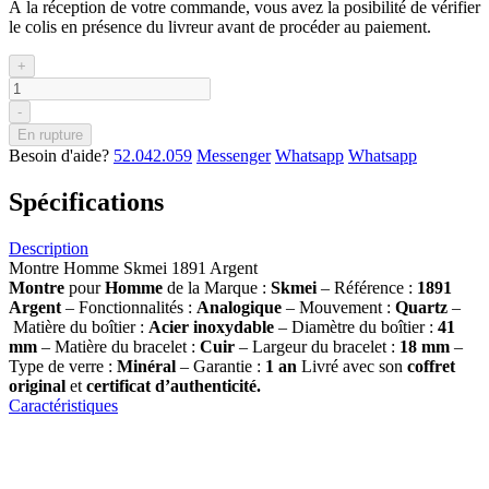
À la réception de votre commande, vous avez la posibilité de vérifier
le colis en présence du livreur avant de procéder au paiement.
+
-
En rupture
Besoin d'aide?
52.042.059
Messenger
Whatsapp
Whatsapp
Spécifications
Description
Montre Homme Skmei 1891 Argent
Montre
pour
Homme
de la Marque :
Skmei
– Référence :
1891
Argent
– Fonctionnalités :
Analogique
– Mouvement :
Quartz
–
Matière du boîtier :
Acier inoxydable
– Diamètre du boîtier :
41
mm
– Matière du bracelet :
Cuir
– Largeur du bracelet :
18 mm
–
Type de verre :
Minéral
– Garantie :
1 an
Livré avec son
coffret
original
et
certificat d’authenticité.
Caractéristiques