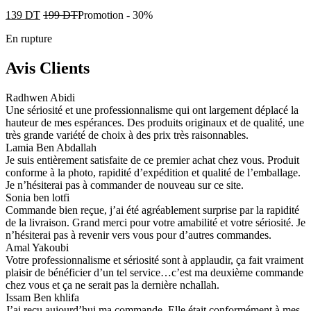
139
DT
199
DT
Promotion
-
30%
En rupture
Avis Clients
Radhwen Abidi
Une sériosité et une professionnalisme qui ont largement déplacé la
hauteur de mes espérances. Des produits originaux et de qualité, une
très grande variété de choix à des prix très raisonnables.
Lamia Ben Abdallah
Je suis entièrement satisfaite de ce premier achat chez vous. Produit
conforme à la photo, rapidité d’expédition et qualité de l’emballage.
Je n’hésiterai pas à commander de nouveau sur ce site.
Sonia ben lotfi
Commande bien reçue, j’ai été agréablement surprise par la rapidité
de la livraison. Grand merci pour votre amabilité et votre sériosité. Je
n’hésiterai pas à revenir vers vous pour d’autres commandes.
Amal Yakoubi
Votre professionnalisme et sériosité sont à applaudir, ça fait vraiment
plaisir de bénéficier d’un tel service…c’est ma deuxième commande
chez vous et ça ne serait pas la dernière nchallah.
Issam Ben khlifa
J’ai reçu aujourd’hui ma commande. Elle était conformément à mes