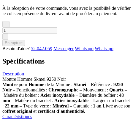
À la réception de votre commande, vous avez la posibilité de vérifier
le colis en présence du livreur avant de procéder au paiement.
+
-
En rupture
Besoin d'aide?
52.042.059
Messenger
Whatsapp
Whatsapp
Spécifications
Description
Montre Homme Skmei 9250 Noir
Montre
pour
Homme
de la Marque :
Skmei
– Référence :
9250
Noir
– Fonctionnalités :
Chronographe
– Mouvement :
Quartz
–
Matière du boîtier :
Acier inoxydable
– Diamètre du boîtier :
48
mm
– Matière du bracelet :
Acier inoxydable
– Largeur du bracelet
:
22 mm
– Type de verre :
Minéral
– Garantie :
1 an
Livré avec son
coffret original
et
certificat d’authenticité.
Caractéristiques