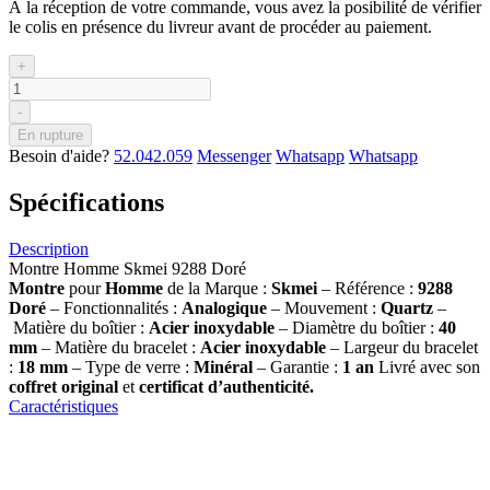
À la réception de votre commande, vous avez la posibilité de vérifier
le colis en présence du livreur avant de procéder au paiement.
+
-
En rupture
Besoin d'aide?
52.042.059
Messenger
Whatsapp
Whatsapp
Spécifications
Description
Montre Homme Skmei 9288 Doré
Montre
pour
Homme
de la Marque :
Skmei
– Référence :
9288
Doré
– Fonctionnalités :
Analogique
– Mouvement :
Quartz
–
Matière du boîtier :
Acier inoxydable
– Diamètre du boîtier :
40
mm
– Matière du bracelet :
Acier inoxydable
– Largeur du bracelet
:
18 mm
– Type de verre :
Minéral
– Garantie :
1 an
Livré avec son
coffret original
et
certificat d’authenticité.
Caractéristiques