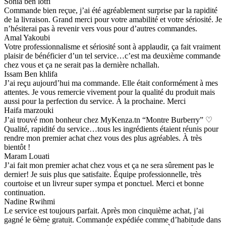
Sonia ben lotfi
Commande bien reçue, j’ai été agréablement surprise par la rapidité
de la livraison. Grand merci pour votre amabilité et votre sériosité. Je
n’hésiterai pas à revenir vers vous pour d’autres commandes.
Amal Yakoubi
Votre professionnalisme et sériosité sont à applaudir, ça fait vraiment
plaisir de bénéficier d’un tel service…c’est ma deuxième commande
chez vous et ça ne serait pas la dernière nchallah.
Issam Ben khlifa
J’ai reçu aujourd’hui ma commande. Elle était conformément à mes
attentes. Je vous remercie vivement pour la qualité du produit mais
aussi pour la perfection du service. À la prochaine. Merci
Haifa marzouki
J’ai trouvé mon bonheur chez MyKenza.tn “Montre Burberry” ♡
Qualité, rapidité du service…tous les ingrédients étaient réunis pour
rendre mon premier achat chez vous des plus agréables. À très
bientôt !
Maram Louati
J’ai fait mon premier achat chez vous et ça ne sera sûrement pas le
dernier! Je suis plus que satisfaite. Équipe professionnelle, très
courtoise et un livreur super sympa et ponctuel. Merci et bonne
continuation.
Nadine Rwihmi
Le service est toujours parfait. Après mon cinquième achat, j’ai
gagné le 6ème gratuit. Commande expédiée comme d’habitude dans