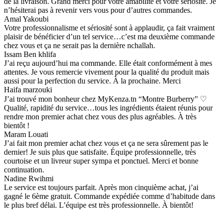
de la livraison. Grand merci pour votre amabilité et votre sériosité. Je
n’hésiterai pas à revenir vers vous pour d’autres commandes.
Amal Yakoubi
Votre professionnalisme et sériosité sont à applaudir, ça fait vraiment
plaisir de bénéficier d’un tel service…c’est ma deuxième commande
chez vous et ça ne serait pas la dernière nchallah.
Issam Ben khlifa
J’ai reçu aujourd’hui ma commande. Elle était conformément à mes
attentes. Je vous remercie vivement pour la qualité du produit mais
aussi pour la perfection du service. À la prochaine. Merci
Haifa marzouki
J’ai trouvé mon bonheur chez MyKenza.tn “Montre Burberry” ♡
Qualité, rapidité du service…tous les ingrédients étaient réunis pour
rendre mon premier achat chez vous des plus agréables. À très
bientôt !
Maram Louati
J’ai fait mon premier achat chez vous et ça ne sera sûrement pas le
dernier! Je suis plus que satisfaite. Équipe professionnelle, très
courtoise et un livreur super sympa et ponctuel. Merci et bonne
continuation.
Nadine Rwihmi
Le service est toujours parfait. Après mon cinquième achat, j’ai
gagné le 6ème gratuit. Commande expédiée comme d’habitude dans
le plus bref délai. L’équipe est très professionnelle. À bientôt!