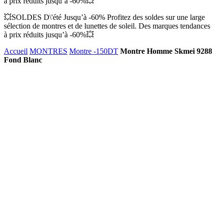
à prix réduits jusqu’à -60%💥
💥SOLDES D\'été Jusqu’à -60% Profitez des soldes sur une large
sélection de montres et de lunettes de soleil. Des marques tendances
à prix réduits jusqu’à -60%💥
Accueil
MONTRES
Montre -150DT
Montre Homme Skmei 9288
Fond Blanc