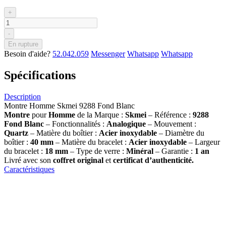
+
-
En rupture
Besoin d'aide?
52.042.059
Messenger
Whatsapp
Whatsapp
Spécifications
Description
Montre Homme Skmei 9288 Fond Blanc
Montre
pour
Homme
de la Marque :
Skmei
– Référence :
9288
Fond Blanc
– Fonctionnalités :
Analogique
– Mouvement :
Quartz
– Matière du boîtier :
Acier inoxydable
– Diamètre du
boîtier :
40 mm
– Matière du bracelet :
Acier inoxydable
– Largeur
du bracelet :
18 mm
– Type de verre :
Minéral
– Garantie :
1 an
Livré avec son
coffret original
et
certificat d’authenticité.
Caractéristiques