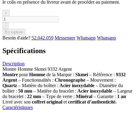
le colis en présence du livreur avant de procéder au paiement.
+
-
En rupture
Besoin d'aide?
52.042.059
Messenger
Whatsapp
Whatsapp
Spécifications
Description
Montre Homme Skmei 9332 Argent
Montre
pour
Homme
de la Marque :
Skmei
– Référence :
9332
Argent
– Fonctionnalités :
Chronographe
– Mouvement :
Quartz
– Matière du boîtier :
Acier inoxydable
– Diamètre du
boîtier :
50 mm
– Matière du bracelet :
Acier inoxydable
– Largeur
du bracelet :
22 mm
– Type de verre :
Minéral
– Garantie :
1 an
Livré avec son
coffret original
et
certificat d’authenticité.
Caractéristiques