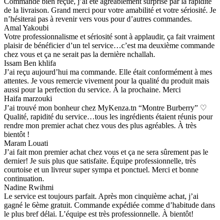
Commande bien reçue, j’ai été agréablement surprise par la rapidité
de la livraison. Grand merci pour votre amabilité et votre sériosité. Je
n’hésiterai pas à revenir vers vous pour d’autres commandes.
Amal Yakoubi
Votre professionnalisme et sériosité sont à applaudir, ça fait vraiment
plaisir de bénéficier d’un tel service…c’est ma deuxième commande
chez vous et ça ne serait pas la dernière nchallah.
Issam Ben khlifa
J’ai reçu aujourd’hui ma commande. Elle était conformément à mes
attentes. Je vous remercie vivement pour la qualité du produit mais
aussi pour la perfection du service. À la prochaine. Merci
Haifa marzouki
J’ai trouvé mon bonheur chez MyKenza.tn “Montre Burberry” ♡
Qualité, rapidité du service…tous les ingrédients étaient réunis pour
rendre mon premier achat chez vous des plus agréables. À très
bientôt !
Maram Louati
J’ai fait mon premier achat chez vous et ça ne sera sûrement pas le
dernier! Je suis plus que satisfaite. Équipe professionnelle, très
courtoise et un livreur super sympa et ponctuel. Merci et bonne
continuation.
Nadine Rwihmi
Le service est toujours parfait. Après mon cinquième achat, j’ai
gagné le 6ème gratuit. Commande expédiée comme d’habitude dans
le plus bref délai. L’équipe est très professionnelle. À bientôt!