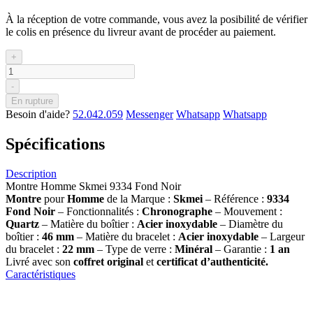
À la réception de votre commande, vous avez la posibilité de vérifier
le colis en présence du livreur avant de procéder au paiement.
+
-
En rupture
Besoin d'aide?
52.042.059
Messenger
Whatsapp
Whatsapp
Spécifications
Description
Montre Homme Skmei 9334 Fond Noir
Montre
pour
Homme
de la Marque :
Skmei
– Référence :
9334
Fond Noir
– Fonctionnalités :
Chronographe
– Mouvement :
Quartz
– Matière du boîtier :
Acier inoxydable
– Diamètre du
boîtier :
46 mm
– Matière du bracelet :
Acier inoxydable
– Largeur
du bracelet :
22 mm
– Type de verre :
Minéral
– Garantie :
1 an
Livré avec son
coffret original
et
certificat d’authenticité.
Caractéristiques