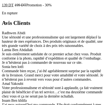
139
DT
199
DT
Promotion
-
30%
En rupture
Avis Clients
Radhwen Abidi
Une sériosité et une professionnalisme qui ont largement déplacé la
hauteur de mes espérances. Des produits originaux et de qualité, une
très grande variété de choix à des prix très raisonnables.
Lamia Ben Abdallah
Je suis entièrement satisfaite de ce premier achat chez vous. Produit
conforme à la photo, rapidité d’expédition et qualité de l’emballage.
Je n’hésiterai pas à commander de nouveau sur ce site.
Sonia ben lotfi
Commande bien reçue, j’ai été agréablement surprise par la rapidité
de la livraison. Grand merci pour votre amabilité et votre sériosité. Je
n’hésiterai pas à revenir vers vous pour d’autres commandes.
Amal Yakoubi
Votre professionnalisme et sériosité sont à applaudir, ça fait vraiment
plaisir de bénéficier d’un tel service…c’est ma deuxième commande
chez vous et ça ne serait pas la dernière nchallah.
Issam Ben khlifa
J’ai reçu aujourd’hui ma commande. Elle était conformément à mes