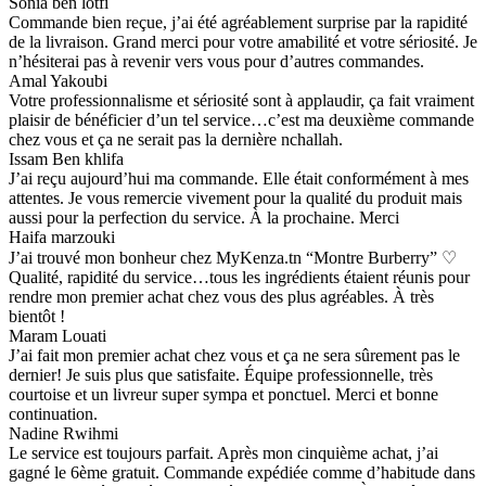
Sonia ben lotfi
Commande bien reçue, j’ai été agréablement surprise par la rapidité
de la livraison. Grand merci pour votre amabilité et votre sériosité. Je
n’hésiterai pas à revenir vers vous pour d’autres commandes.
Amal Yakoubi
Votre professionnalisme et sériosité sont à applaudir, ça fait vraiment
plaisir de bénéficier d’un tel service…c’est ma deuxième commande
chez vous et ça ne serait pas la dernière nchallah.
Issam Ben khlifa
J’ai reçu aujourd’hui ma commande. Elle était conformément à mes
attentes. Je vous remercie vivement pour la qualité du produit mais
aussi pour la perfection du service. À la prochaine. Merci
Haifa marzouki
J’ai trouvé mon bonheur chez MyKenza.tn “Montre Burberry” ♡
Qualité, rapidité du service…tous les ingrédients étaient réunis pour
rendre mon premier achat chez vous des plus agréables. À très
bientôt !
Maram Louati
J’ai fait mon premier achat chez vous et ça ne sera sûrement pas le
dernier! Je suis plus que satisfaite. Équipe professionnelle, très
courtoise et un livreur super sympa et ponctuel. Merci et bonne
continuation.
Nadine Rwihmi
Le service est toujours parfait. Après mon cinquième achat, j’ai
gagné le 6ème gratuit. Commande expédiée comme d’habitude dans