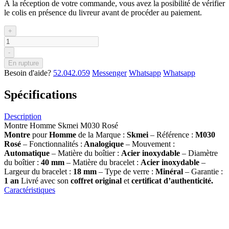
À la réception de votre commande, vous avez la posibilité de vérifier
le colis en présence du livreur avant de procéder au paiement.
+
-
En rupture
Besoin d'aide?
52.042.059
Messenger
Whatsapp
Whatsapp
Spécifications
Description
Montre Homme Skmei M030 Rosé
Montre
pour
Homme
de la Marque :
Skmei
– Référence :
M030
Rosé
– Fonctionnalités :
Analogique
– Mouvement :
Automatique
– Matière du boîtier :
Acier inoxydable
– Diamètre
du boîtier :
40 mm
– Matière du bracelet :
Acier inoxydable
–
Largeur du bracelet :
18 mm
– Type de verre :
Minéral
– Garantie :
1 an
Livré avec son
coffret original
et
certificat d’authenticité.
Caractéristiques