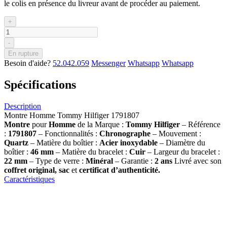
le colis en présence du livreur avant de procéder au paiement.
+
-
En rupture
Besoin d'aide?
52.042.059
Messenger
Whatsapp
Whatsapp
Spécifications
Description
Montre Homme Tommy Hilfiger 1791807
Montre
pour
Homme
de la Marque :
Tommy Hilfiger
– Référence
:
1791807
– Fonctionnalités :
Chronographe
– Mouvement :
Quartz
– Matière du boîtier :
Acier inoxydable
– Diamètre du
boîtier :
46 mm
– Matière du bracelet :
Cuir
– Largeur du bracelet :
22 mm
– Type de verre :
Minéral
– Garantie :
2 ans
Livré avec son
coffret original, sac
et
certificat d’authenticité.
Caractéristiques