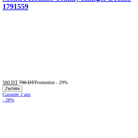
1791559
500
DT
700
DT
Promotion
-
29%
J'achète
Garantie 2 ans
-
28%