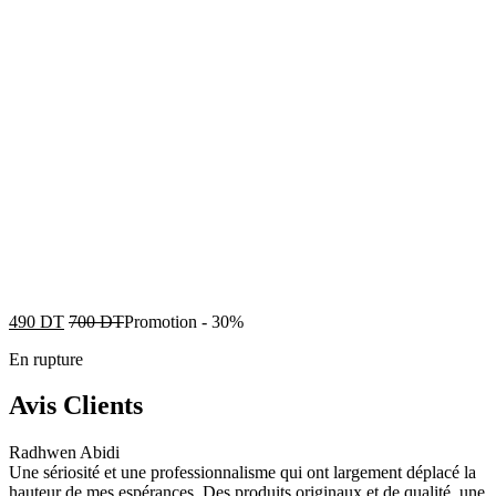
490
DT
700
DT
Promotion
-
30%
En rupture
Avis Clients
Radhwen Abidi
Une sériosité et une professionnalisme qui ont largement déplacé la
hauteur de mes espérances. Des produits originaux et de qualité, une