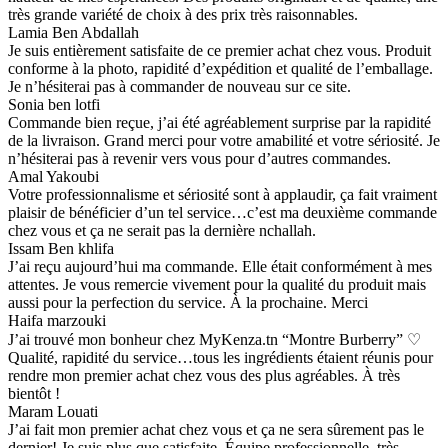
très grande variété de choix à des prix très raisonnables.
Lamia Ben Abdallah
Je suis entièrement satisfaite de ce premier achat chez vous. Produit
conforme à la photo, rapidité d’expédition et qualité de l’emballage.
Je n’hésiterai pas à commander de nouveau sur ce site.
Sonia ben lotfi
Commande bien reçue, j’ai été agréablement surprise par la rapidité
de la livraison. Grand merci pour votre amabilité et votre sériosité. Je
n’hésiterai pas à revenir vers vous pour d’autres commandes.
Amal Yakoubi
Votre professionnalisme et sériosité sont à applaudir, ça fait vraiment
plaisir de bénéficier d’un tel service…c’est ma deuxième commande
chez vous et ça ne serait pas la dernière nchallah.
Issam Ben khlifa
J’ai reçu aujourd’hui ma commande. Elle était conformément à mes
attentes. Je vous remercie vivement pour la qualité du produit mais
aussi pour la perfection du service. À la prochaine. Merci
Haifa marzouki
J’ai trouvé mon bonheur chez MyKenza.tn “Montre Burberry” ♡
Qualité, rapidité du service…tous les ingrédients étaient réunis pour
rendre mon premier achat chez vous des plus agréables. À très
bientôt !
Maram Louati
J’ai fait mon premier achat chez vous et ça ne sera sûrement pas le
dernier! Je suis plus que satisfaite. Équipe professionnelle, très