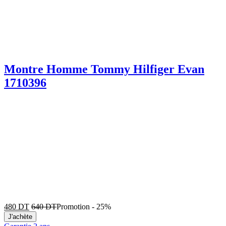
Montre Homme Tommy Hilfiger Evan
1710396
480
DT
640
DT
Promotion
-
25%
J'achète