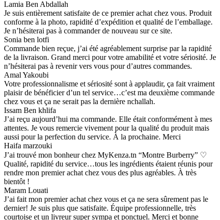
Lamia Ben Abdallah
Je suis entièrement satisfaite de ce premier achat chez vous. Produit
conforme à la photo, rapidité d’expédition et qualité de l’emballage.
Je n’hésiterai pas à commander de nouveau sur ce site.
Sonia ben lotfi
Commande bien reçue, j’ai été agréablement surprise par la rapidité
de la livraison. Grand merci pour votre amabilité et votre sériosité. Je
n’hésiterai pas à revenir vers vous pour d’autres commandes.
Amal Yakoubi
Votre professionnalisme et sériosité sont à applaudir, ça fait vraiment
plaisir de bénéficier d’un tel service…c’est ma deuxième commande
chez vous et ça ne serait pas la dernière nchallah.
Issam Ben khlifa
J’ai reçu aujourd’hui ma commande. Elle était conformément à mes
attentes. Je vous remercie vivement pour la qualité du produit mais
aussi pour la perfection du service. À la prochaine. Merci
Haifa marzouki
J’ai trouvé mon bonheur chez MyKenza.tn “Montre Burberry” ♡
Qualité, rapidité du service…tous les ingrédients étaient réunis pour
rendre mon premier achat chez vous des plus agréables. À très
bientôt !
Maram Louati
J’ai fait mon premier achat chez vous et ça ne sera sûrement pas le
dernier! Je suis plus que satisfaite. Équipe professionnelle, très
courtoise et un livreur super sympa et ponctuel. Merci et bonne