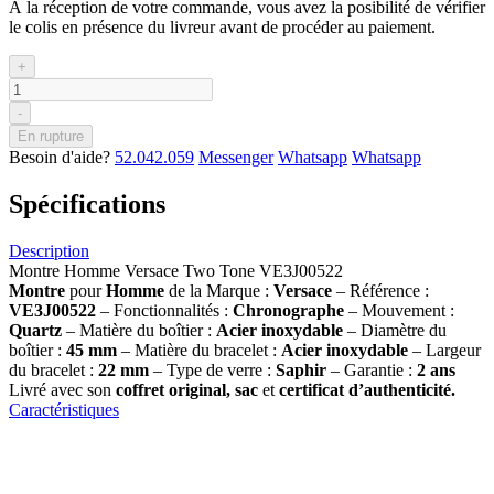
À la réception de votre commande, vous avez la posibilité de vérifier
le colis en présence du livreur avant de procéder au paiement.
+
-
En rupture
Besoin d'aide?
52.042.059
Messenger
Whatsapp
Whatsapp
Spécifications
Description
Montre Homme Versace Two Tone VE3J00522
Montre
pour
Homme
de la Marque :
Versace
– Référence :
VE3J00522
– Fonctionnalités :
Chronographe
– Mouvement :
Quartz
– Matière du boîtier :
Acier inoxydable
– Diamètre du
boîtier :
45 mm
– Matière du bracelet :
Acier inoxydable
– Largeur
du bracelet :
22 mm
– Type de verre :
Saphir
– Garantie :
2 ans
Livré avec son
coffret original, sac
et
certificat d’authenticité.
Caractéristiques