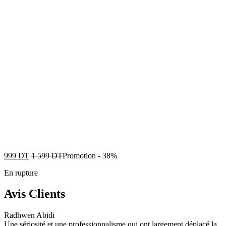
999
DT
1 599
DT
Promotion
-
38%
En rupture
Avis Clients
Radhwen Abidi
Une sériosité et une professionnalisme qui ont largement déplacé la