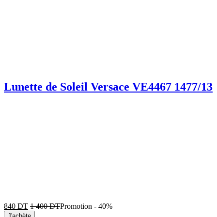
Lunette de Soleil Versace VE4467 1477/13
840
DT
1 400
DT
Promotion
-
40%
J'achète