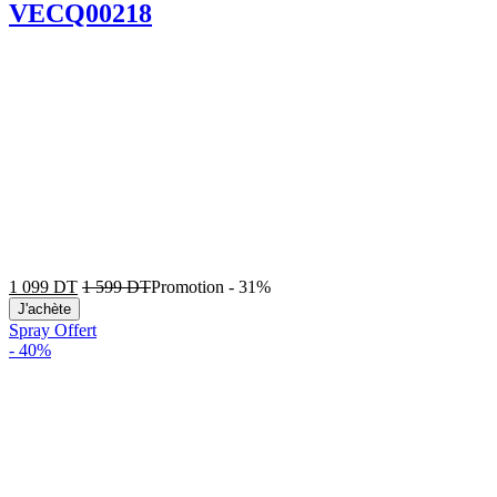
VECQ00218
1 099
DT
1 599
DT
Promotion
-
31%
J'achète
Spray Offert
-
40%