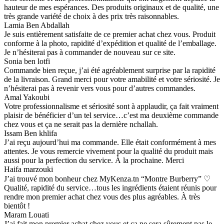
hauteur de mes espérances. Des produits originaux et de qualité, une
très grande variété de choix à des prix très raisonnables.
Lamia Ben Abdallah
Je suis entièrement satisfaite de ce premier achat chez vous. Produit
conforme à la photo, rapidité d’expédition et qualité de l’emballage.
Je n’hésiterai pas à commander de nouveau sur ce site.
Sonia ben lotfi
Commande bien reçue, j’ai été agréablement surprise par la rapidité
de la livraison. Grand merci pour votre amabilité et votre sériosité. Je
n’hésiterai pas à revenir vers vous pour d’autres commandes.
Amal Yakoubi
Votre professionnalisme et sériosité sont à applaudir, ça fait vraiment
plaisir de bénéficier d’un tel service…c’est ma deuxième commande
chez vous et ça ne serait pas la dernière nchallah.
Issam Ben khlifa
J’ai reçu aujourd’hui ma commande. Elle était conformément à mes
attentes. Je vous remercie vivement pour la qualité du produit mais
aussi pour la perfection du service. À la prochaine. Merci
Haifa marzouki
J’ai trouvé mon bonheur chez MyKenza.tn “Montre Burberry” ♡
Qualité, rapidité du service…tous les ingrédients étaient réunis pour
rendre mon premier achat chez vous des plus agréables. À très
bientôt !
Maram Louati
J’ai fait mon premier achat chez vous et ça ne sera sûrement pas le