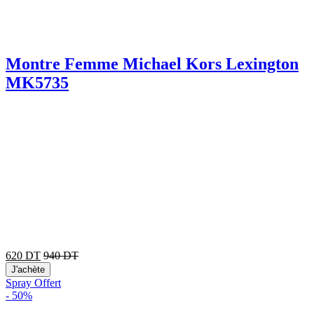
Montre Femme Michael Kors Lexington
MK5735
620
DT
940
DT
J'achète
Spray Offert
-
50%