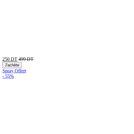
250
DT
499
DT
J'achète
Spray Offert
-
55%