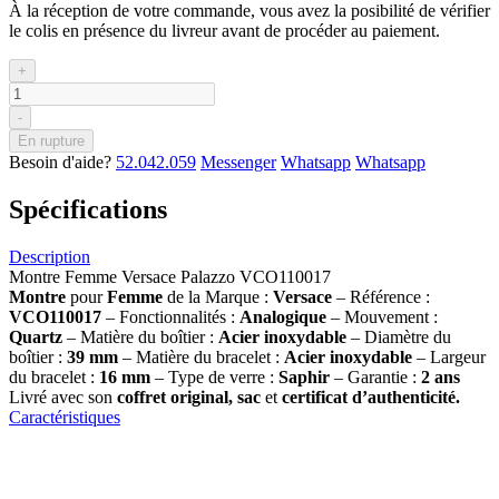
À la réception de votre commande, vous avez la posibilité de vérifier
le colis en présence du livreur avant de procéder au paiement.
+
-
En rupture
Besoin d'aide?
52.042.059
Messenger
Whatsapp
Whatsapp
Spécifications
Description
Montre Femme Versace Palazzo VCO110017
Montre
pour
Femme
de la Marque :
Versace
– Référence :
VCO110017
– Fonctionnalités :
Analogique
– Mouvement :
Quartz
– Matière du boîtier :
Acier inoxydable
– Diamètre du
boîtier :
39 mm
– Matière du bracelet :
Acier inoxydable
– Largeur
du bracelet :
16 mm
– Type de verre :
Saphir
– Garantie :
2 ans
Livré avec son
coffret original, sac
et
certificat d’authenticité.
Caractéristiques