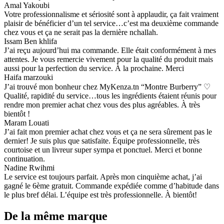
Amal Yakoubi
Votre professionnalisme et sériosité sont à applaudir, ça fait vraiment
plaisir de bénéficier d’un tel service…c’est ma deuxième commande
chez vous et ça ne serait pas la dernière nchallah.
Issam Ben khlifa
J’ai reçu aujourd’hui ma commande. Elle était conformément à mes
attentes. Je vous remercie vivement pour la qualité du produit mais
aussi pour la perfection du service. À la prochaine. Merci
Haifa marzouki
J’ai trouvé mon bonheur chez MyKenza.tn “Montre Burberry” ♡
Qualité, rapidité du service…tous les ingrédients étaient réunis pour
rendre mon premier achat chez vous des plus agréables. À très
bientôt !
Maram Louati
J’ai fait mon premier achat chez vous et ça ne sera sûrement pas le
dernier! Je suis plus que satisfaite. Équipe professionnelle, très
courtoise et un livreur super sympa et ponctuel. Merci et bonne
continuation.
Nadine Rwihmi
Le service est toujours parfait. Après mon cinquième achat, j’ai
gagné le 6ème gratuit. Commande expédiée comme d’habitude dans
le plus bref délai. L’équipe est très professionnelle. À bientôt!
De la même marque