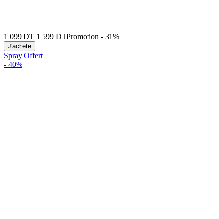
1 099
DT
1 599
DT
Promotion
-
31%
J'achète
Spray Offert
-
40%