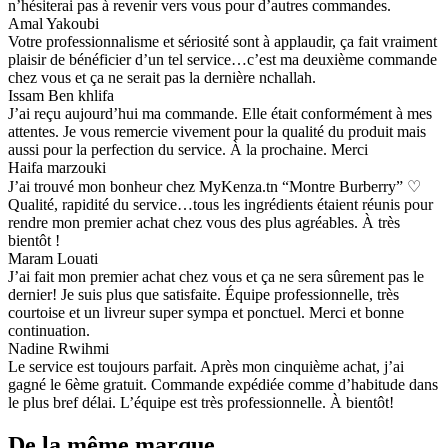
n’hésiterai pas à revenir vers vous pour d’autres commandes.
Amal Yakoubi
Votre professionnalisme et sériosité sont à applaudir, ça fait vraiment
plaisir de bénéficier d’un tel service…c’est ma deuxième commande
chez vous et ça ne serait pas la dernière nchallah.
Issam Ben khlifa
J’ai reçu aujourd’hui ma commande. Elle était conformément à mes
attentes. Je vous remercie vivement pour la qualité du produit mais
aussi pour la perfection du service. À la prochaine. Merci
Haifa marzouki
J’ai trouvé mon bonheur chez MyKenza.tn “Montre Burberry” ♡
Qualité, rapidité du service…tous les ingrédients étaient réunis pour
rendre mon premier achat chez vous des plus agréables. À très
bientôt !
Maram Louati
J’ai fait mon premier achat chez vous et ça ne sera sûrement pas le
dernier! Je suis plus que satisfaite. Équipe professionnelle, très
courtoise et un livreur super sympa et ponctuel. Merci et bonne
continuation.
Nadine Rwihmi
Le service est toujours parfait. Après mon cinquième achat, j’ai
gagné le 6ème gratuit. Commande expédiée comme d’habitude dans
le plus bref délai. L’équipe est très professionnelle. À bientôt!
De la même marque