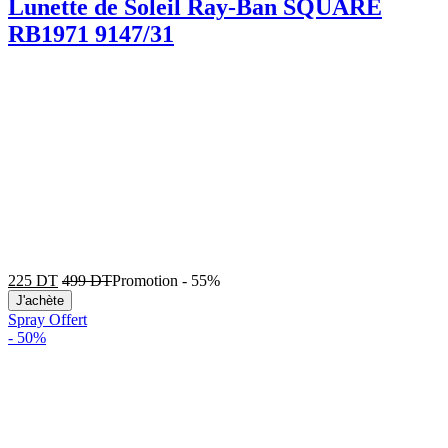
Lunette de Soleil Ray-Ban SQUARE
RB1971 9147/31
225
DT
499
DT
Promotion
-
55%
J'achète
Spray Offert
-
50%