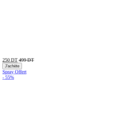
250
DT
499
DT
J'achète
Spray Offert
-
55%