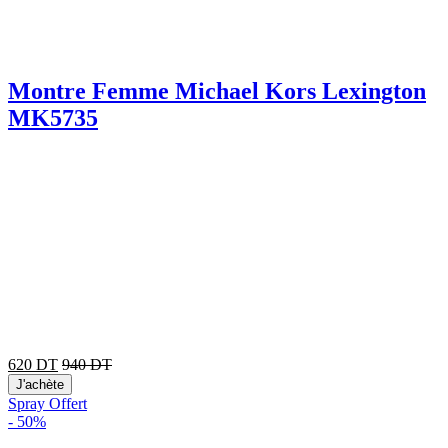
Montre Femme Michael Kors Lexington
MK5735
620
DT
940
DT
J'achète
Spray Offert
-
50%