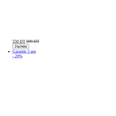
550 DT
699 DT
J'achète
Garantie 2 ans
-
20%