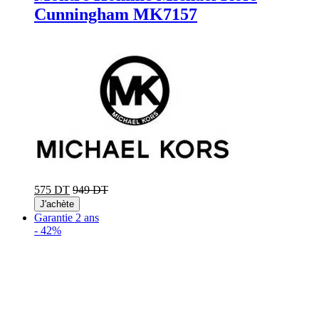
Cunningham MK7157
575 DT
949 DT
J'achète
Garantie 2 ans
-
42%