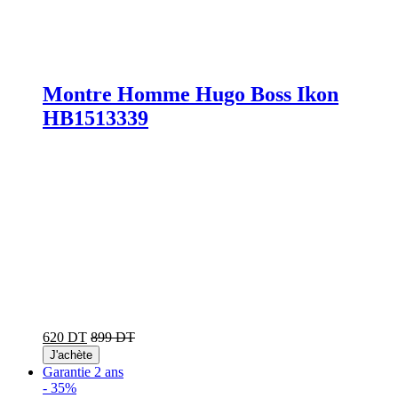
Montre Homme Hugo Boss Ikon
HB1513339
620 DT
899 DT
J'achète
Garantie 2 ans
-
35%