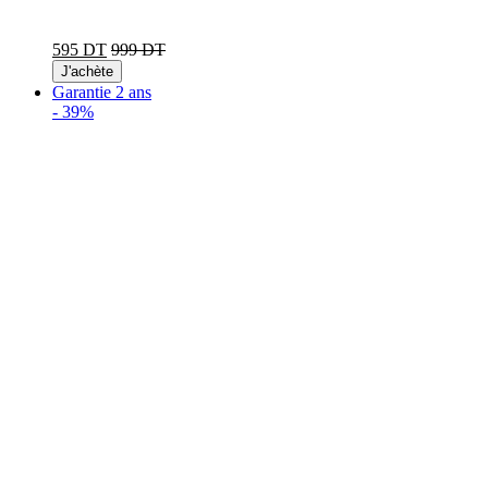
595 DT
999 DT
J'achète
Garantie 2 ans
-
39%