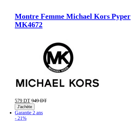
Montre Femme Michael Kors Pyper
MK4672
579 DT
949 DT
J'achète
Garantie 2 ans
-
21%