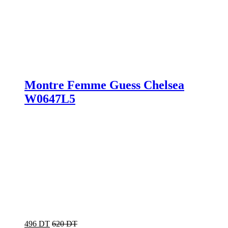
Montre Femme Guess Chelsea
W0647L5
496 DT
620 DT