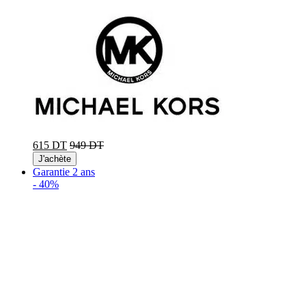
615 DT
949 DT
J'achète
Garantie 2 ans
-
40%