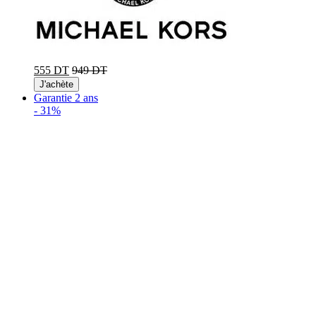
555 DT
949 DT
J'achète
Garantie 2 ans
-
31%