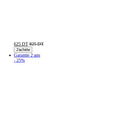
625 DT
825 DT
J'achète
Garantie 2 ans
-
25%