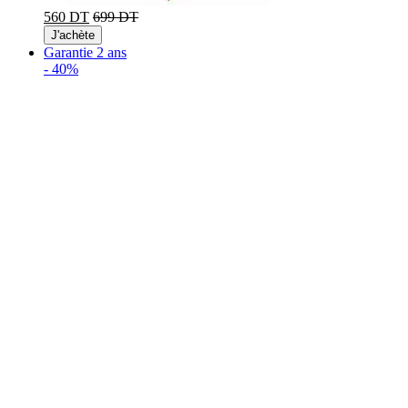
560 DT
699 DT
J'achète
Garantie 2 ans
-
40%