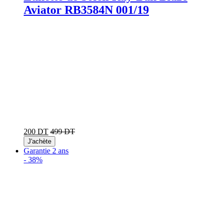
Aviator RB3584N 001/19
200 DT
499 DT
J'achète
Garantie 2 ans
-
38%