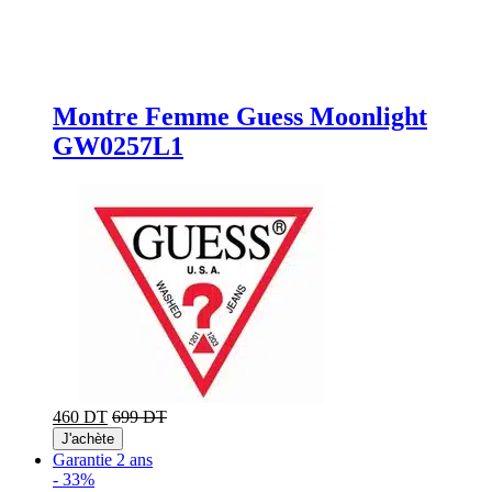
Montre Femme Guess Moonlight
GW0257L1
460 DT
699 DT
J'achète
Garantie 2 ans
-
33%