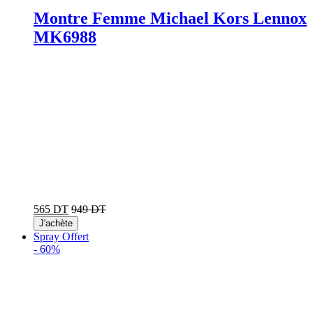
Montre Femme Michael Kors Lennox
MK6988
565 DT
949 DT
J'achète
Spray Offert
-
60%