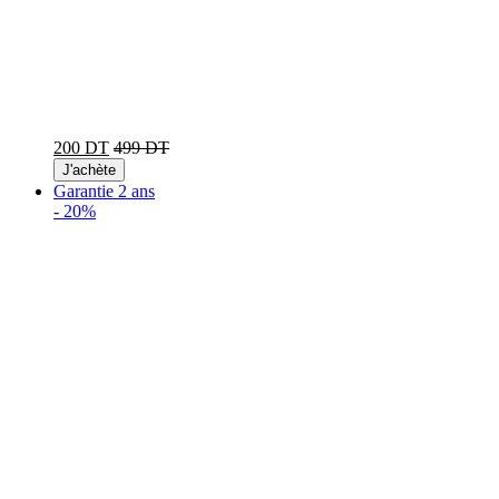
200 DT
499 DT
J'achète
Garantie 2 ans
-
20%