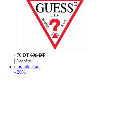
470 DT
699 DT
J'achète
Garantie 2 ans
-
20%