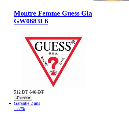
Montre Femme Guess Gia
GW0683L6
512 DT
640 DT
J'achète
Garantie 2 ans
-
27%