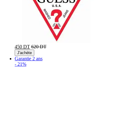
450 DT
620 DT
J'achète
Garantie 2 ans
-
21%