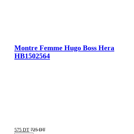
Montre Femme Hugo Boss Hera
HB1502564
575 DT
725 DT