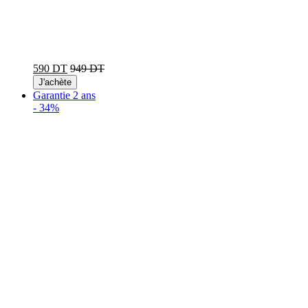
590 DT
949 DT
J'achète
Garantie 2 ans
-
34%