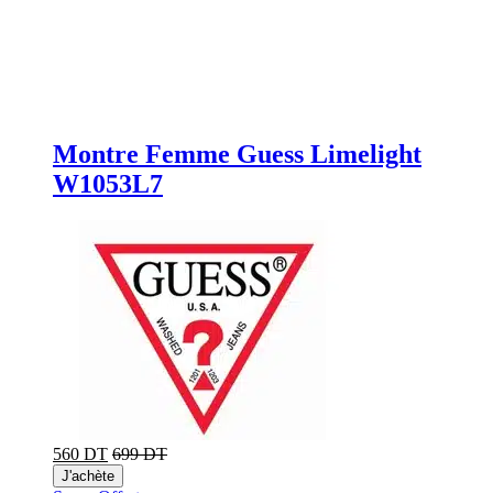
Montre Femme Guess Limelight
W1053L7
560 DT
699 DT
J'achète