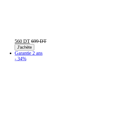
560 DT
699 DT
J'achète
Garantie 2 ans
-
34%