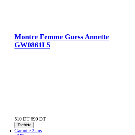
Montre Femme Guess Annette
GW0861L5
510 DT
690 DT
J'achète
Garantie 2 ans