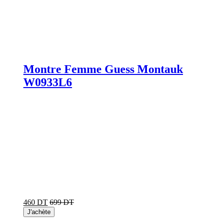
Montre Femme Guess Montauk
W0933L6
460 DT
699 DT
J'achète