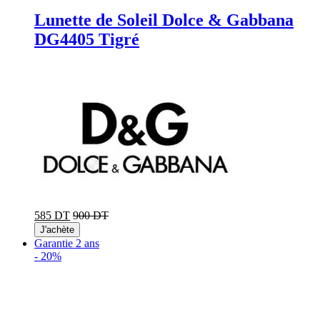
Lunette de Soleil Dolce & Gabbana
DG4405 Tigré
585 DT
900 DT
J'achète
Garantie 2 ans
-
20%