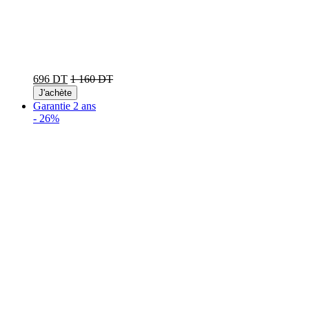
696 DT
1 160 DT
J'achète
Garantie 2 ans
-
26%