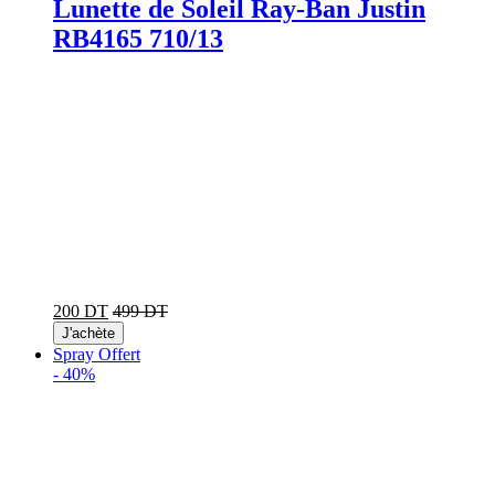
Lunette de Soleil Ray-Ban Justin
RB4165 710/13
200 DT
499 DT
J'achète
Spray Offert
-
40%