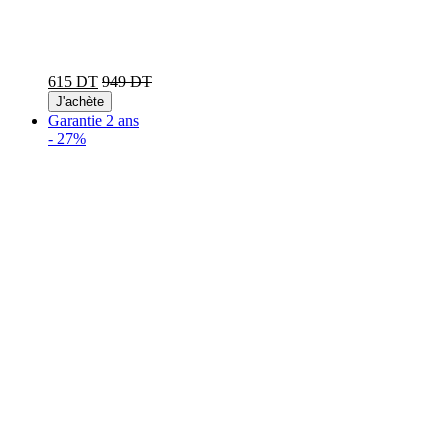
615 DT
949 DT
J'achète
Garantie 2 ans
-
27%