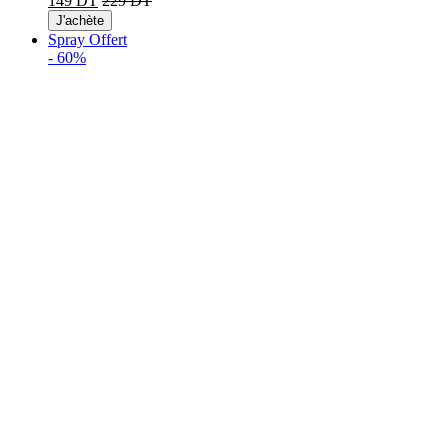
149 DT
229 DT
J'achète
Spray Offert
-
60%