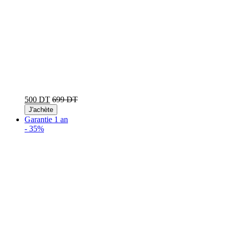
500 DT
699 DT
J'achète
Garantie 1 an
-
35%