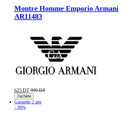
Montre Homme Emporio Armani
AR11483
625 DT
999 DT
J'achète
Garantie 2 ans
-
30%