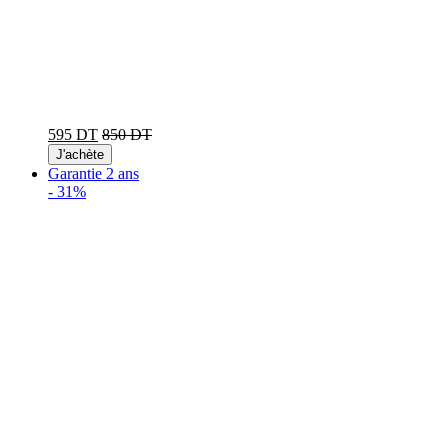
595 DT
850 DT
J'achète
Garantie 2 ans
-
31%