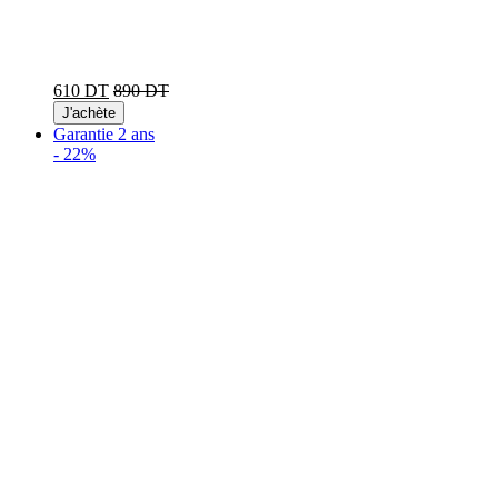
610 DT
890 DT
J'achète
Garantie 2 ans
-
22%