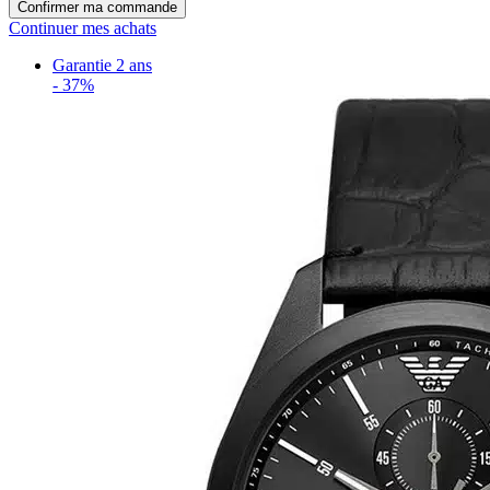
Confirmer ma commande
Continuer mes achats
Garantie 2 ans
-
37%