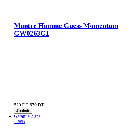
Montre Homme Guess Momentum
GW0263G1
520 DT
670 DT
J'achète
Garantie 2 ans
-
28%