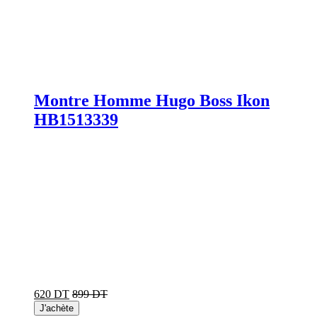
Montre Homme Hugo Boss Ikon
HB1513339
620 DT
899 DT
J'achète