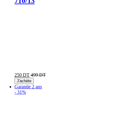
710/13
250 DT
499 DT
J'achète
Garantie 2 ans
-
31%