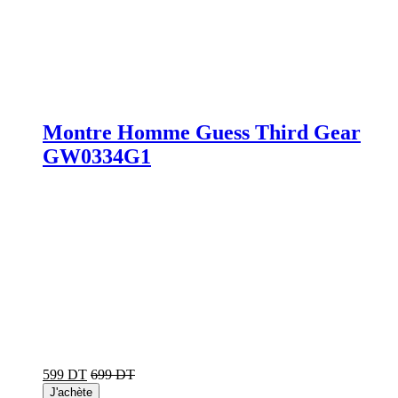
Montre Homme Guess Third Gear
GW0334G1
599 DT
699 DT
J'achète