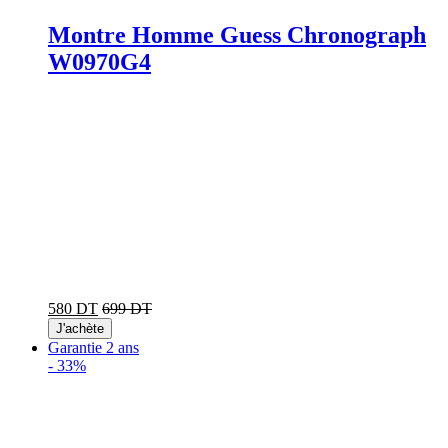
Montre Homme Guess Chronograph
W0970G4
580 DT
699 DT
J'achète
Garantie 2 ans
-
33%