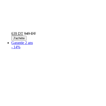
639 DT
949 DT
J'achète
Garantie 2 ans
-
14%