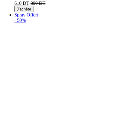
610 DT
890 DT
J'achète
Spray Offert
-
50%