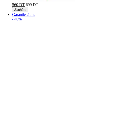
560 DT
699 DT
J'achète
Garantie 2 ans
-
40%