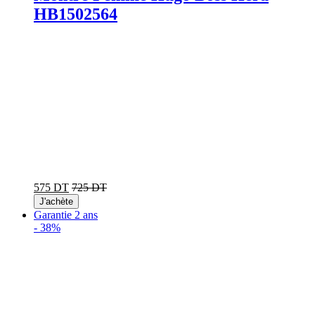
HB1502564
575 DT
725 DT
J'achète
Garantie 2 ans
-
38%