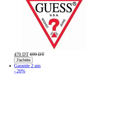
470 DT
699 DT
J'achète
Garantie 2 ans
-
20%