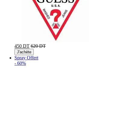
450 DT
620 DT
J'achète
Spray Offert
-
60%