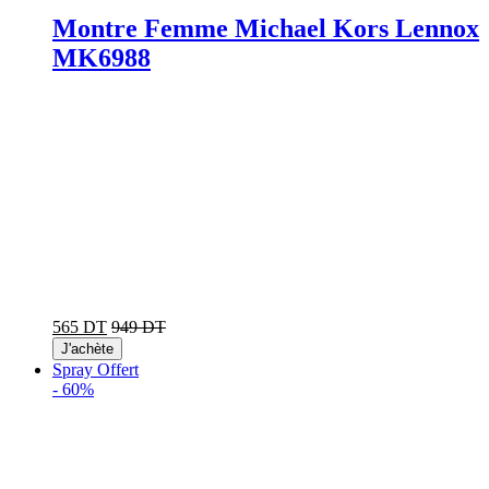
Montre Femme Michael Kors Lennox
MK6988
565 DT
949 DT
J'achète
Spray Offert
-
60%