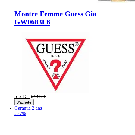
Montre Femme Guess Gia
GW0683L6
512 DT
640 DT
J'achète
Garantie 2 ans
-
27%