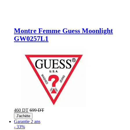
Montre Femme Guess Moonlight
GW0257L1
460 DT
699 DT
J'achète
Garantie 2 ans
-
33%