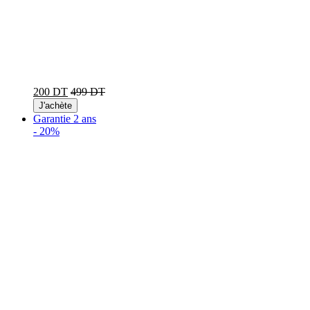
200 DT
499 DT
J'achète
Garantie 2 ans
-
20%