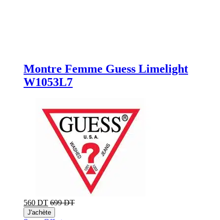
Montre Femme Guess Limelight
W1053L7
560 DT
699 DT
J'achète