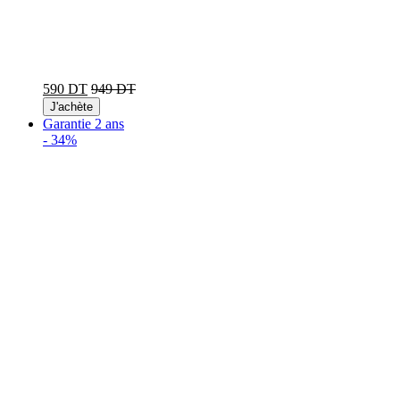
590 DT
949 DT
J'achète
Garantie 2 ans
-
34%