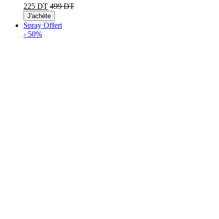
225 DT
499 DT
J'achète
Spray Offert
-
50%