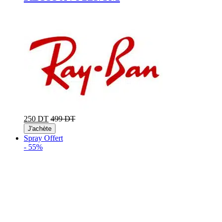
250 DT
499 DT
J'achète
Spray Offert
-
55%