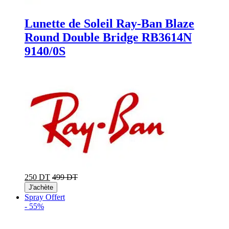
Lunette de Soleil Ray-Ban Blaze
Round Double Bridge RB3614N
9140/0S
250 DT
499 DT
J'achète
Spray Offert
-
55%