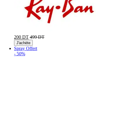
200 DT
499 DT
J'achète
Spray Offert
-
50%