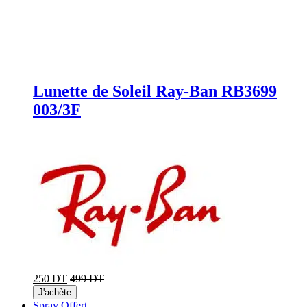
Lunette de Soleil Ray-Ban RB3699
003/3F
250 DT
499 DT
J'achète
Spray Offert