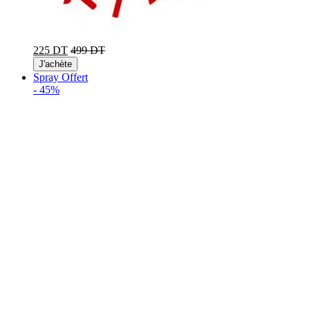
225 DT
499 DT
J'achète
Spray Offert
-
45%