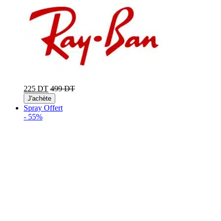
225 DT
499 DT
J'achète
Spray Offert
-
55%