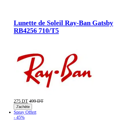
Lunette de Soleil Ray-Ban Gatsby
RB4256 710/T5
275 DT
499 DT
J'achète
Spray Offert
-
45%