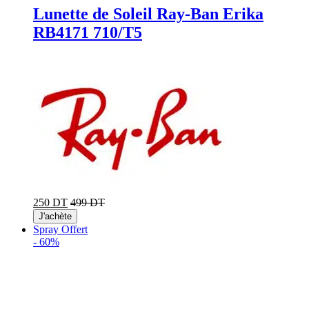
Lunette de Soleil Ray-Ban Erika
RB4171 710/T5
250 DT
499 DT
J'achète
Spray Offert
-
60%