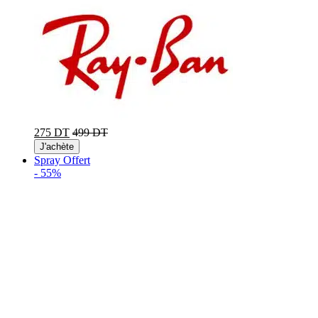
275 DT
499 DT
J'achète
Spray Offert
-
55%