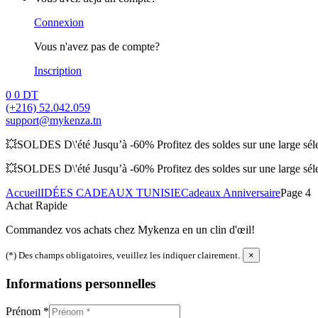
Connexion
Vous n'avez pas de compte?
Inscription
0
0 DT
(+216) 52.042.059
support@mykenza.tn
💥SOLDES D\'été Jusqu’à -60% Profitez des soldes sur une large sélec
💥SOLDES D\'été Jusqu’à -60% Profitez des soldes sur une large sélec
Accueil
IDÉES CADEAUX TUNISIE
Cadeaux Anniversaire
Page 4
Achat Rapide
Commandez vos achats chez Mykenza en un clin d'œil!
(*) Des champs obligatoires, veuillez les indiquer clairement.
×
Informations personnelles
Prénom
*