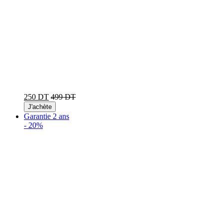
250 DT
499 DT
J'achète
Garantie 2 ans
-
20%