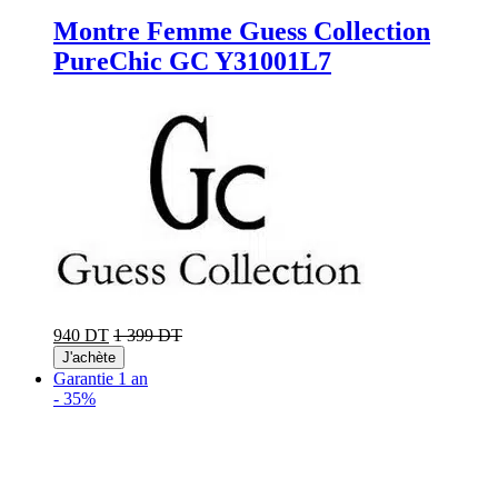
Montre Femme Guess Collection
PureChic GC Y31001L7
940 DT
1 399 DT
J'achète
Garantie 1 an
-
35%