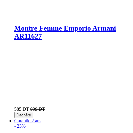
Montre Femme Emporio Armani
AR11627
585 DT
999 DT
J'achète
Garantie 2 ans
-
23%