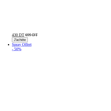
430 DT
699 DT
J'achète
Spray Offert
-
50%