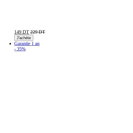
149 DT
229 DT
J'achète
Garantie 1 an
-
35%