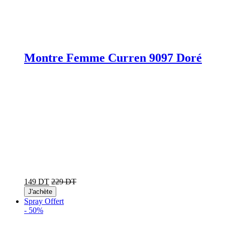
Montre Femme Curren 9097 Doré
149 DT
229 DT
J'achète
Spray Offert
-
50%