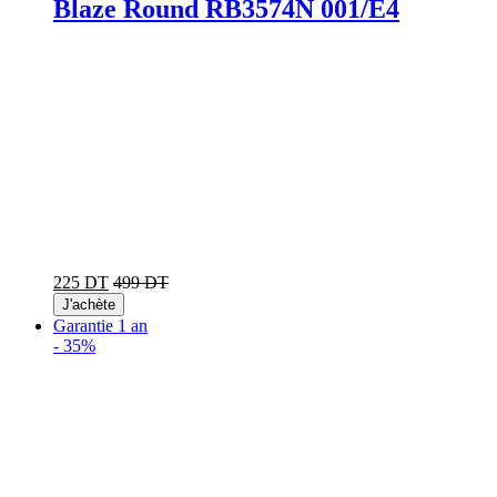
Blaze Round RB3574N 001/E4
225 DT
499 DT
J'achète
Garantie 1 an
-
35%