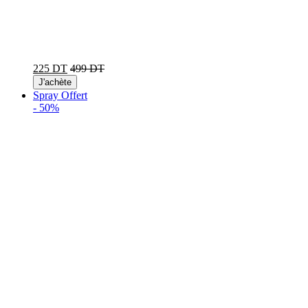
225 DT
499 DT
J'achète
Spray Offert
-
50%