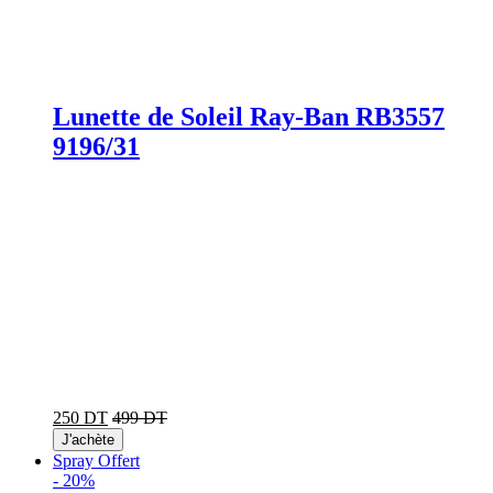
Lunette de Soleil Ray-Ban RB3557
9196/31
250 DT
499 DT
J'achète
Spray Offert
-
20%