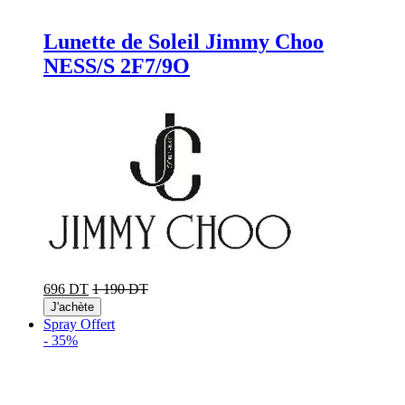
Lunette de Soleil Jimmy Choo
NESS/S 2F7/9O
696 DT
1 190 DT
J'achète
Spray Offert
-
35%