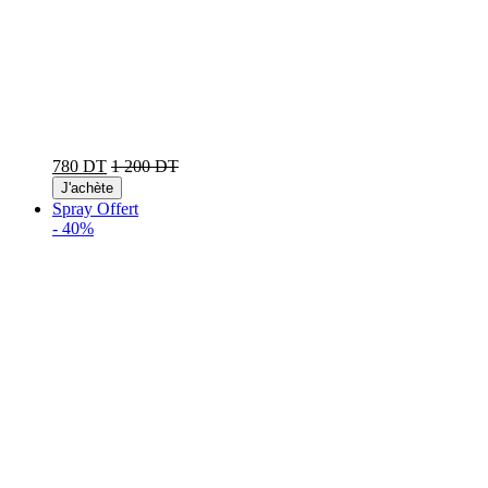
780 DT
1 200 DT
J'achète
Spray Offert
-
40%