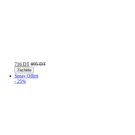
716 DT
895 DT
J'achète
Spray Offert
-
25%