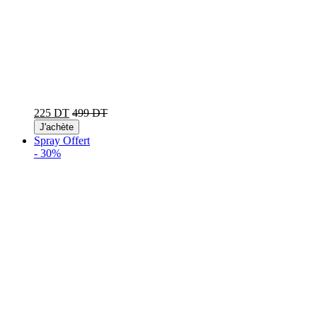
225 DT
499 DT
J'achète
Spray Offert
-
30%