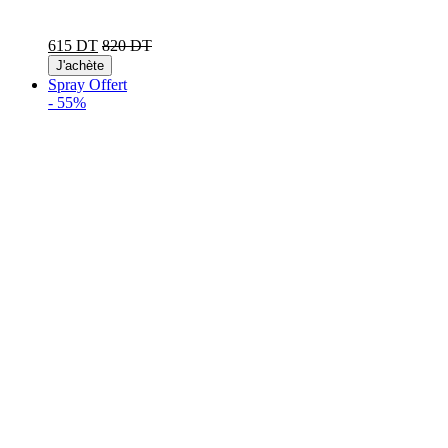
615 DT
820 DT
J'achète
Spray Offert
-
55%