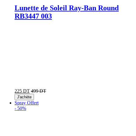
Lunette de Soleil Ray-Ban Round
RB3447 003
225 DT
499 DT
J'achète
Spray Offert
-
50%