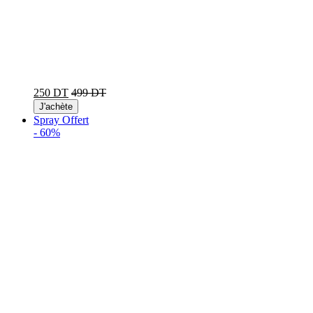
250 DT
499 DT
J'achète
Spray Offert
-
60%