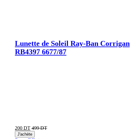
Lunette de Soleil Ray-Ban Corrigan
RB4397 6677/87
200 DT
499 DT
J'achète