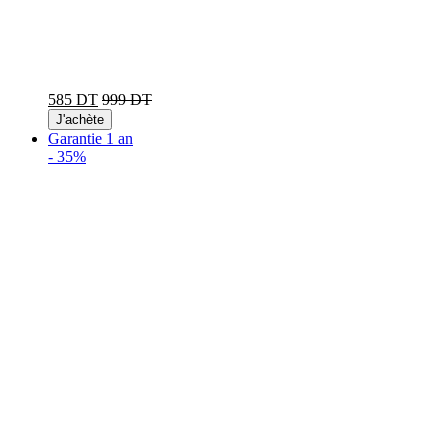
585 DT
999 DT
J'achète
Garantie 1 an
-
35%