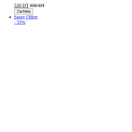
520 DT
650 DT
J'achète
Spray Offert
-
55%