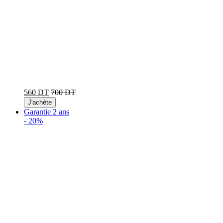
560 DT
700 DT
J'achète
Garantie 2 ans
-
20%