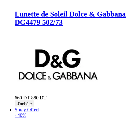
Lunette de Soleil Dolce & Gabbana
DG4479 502/73
660 DT
880 DT
J'achète
Spray Offert
-
40%