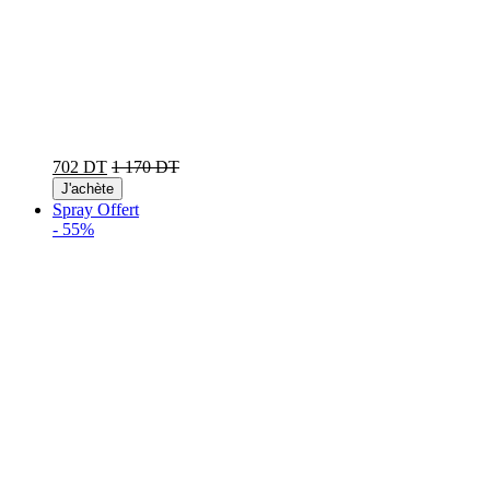
702 DT
1 170 DT
J'achète
Spray Offert
-
55%