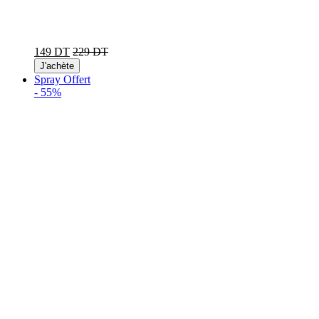
149 DT
229 DT
J'achète
Spray Offert
-
55%