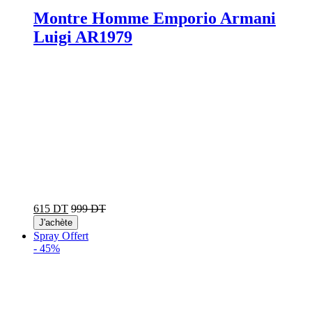
Montre Homme Emporio Armani
Luigi AR1979
615 DT
999 DT
J'achète
Spray Offert
-
45%