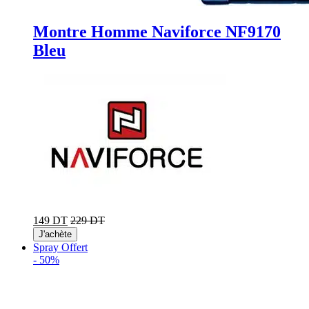
Montre Homme Naviforce NF9170
Bleu
149 DT
229 DT
J'achète
Spray Offert
-
50%