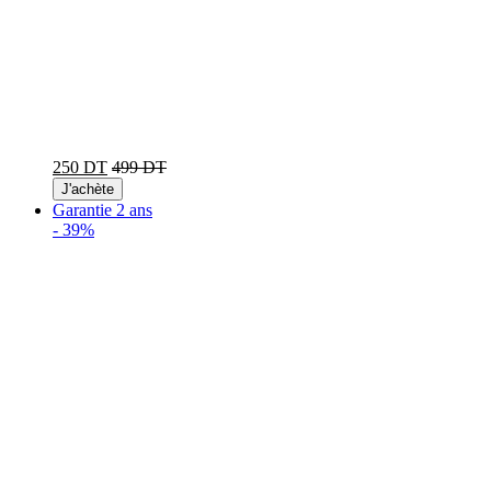
250 DT
499 DT
J'achète
Garantie 2 ans
-
39%