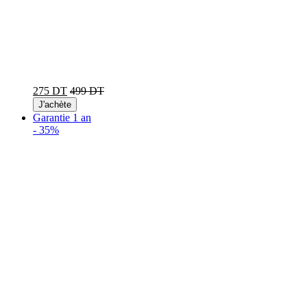
275 DT
499 DT
J'achète
Garantie 1 an
-
35%