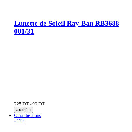
Lunette de Soleil Ray-Ban RB3688
001/31
225 DT
499 DT
J'achète
Garantie 2 ans
-
17%