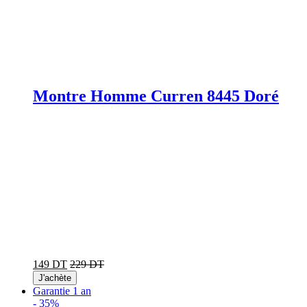
Montre Homme Curren 8445 Doré
149 DT
229 DT
J'achète
Garantie 1 an
-
35%