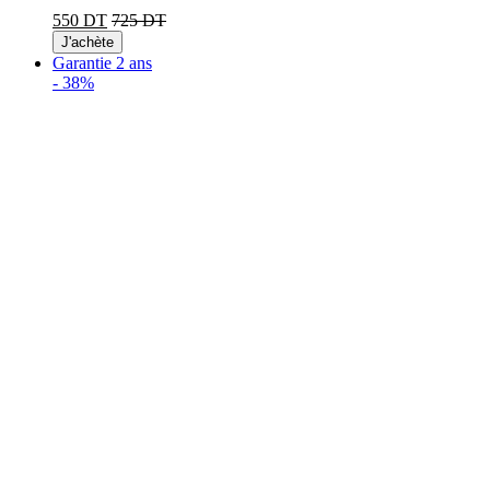
550 DT
725 DT
J'achète
Garantie 2 ans
-
38%