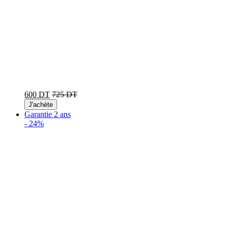
600 DT
725 DT
J'achète
Garantie 2 ans
-
24%