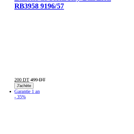
RB3958 9196/57
200 DT
499 DT
J'achète
Garantie 1 an
-
35%