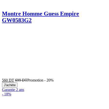
Montre Homme Guess Empire
GW0583G2
560
DT
699
DT
Promotion
-
20%
J'achète
Garantie 2 ans
-
18%