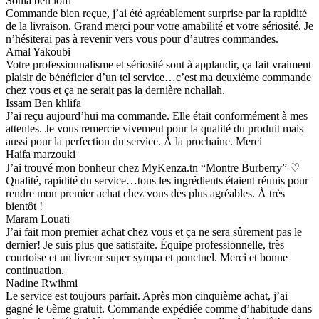
Sonia ben lotfi
Commande bien reçue, j’ai été agréablement surprise par la rapidité
de la livraison. Grand merci pour votre amabilité et votre sériosité. Je
n’hésiterai pas à revenir vers vous pour d’autres commandes.
Amal Yakoubi
Votre professionnalisme et sériosité sont à applaudir, ça fait vraiment
plaisir de bénéficier d’un tel service…c’est ma deuxième commande
chez vous et ça ne serait pas la dernière nchallah.
Issam Ben khlifa
J’ai reçu aujourd’hui ma commande. Elle était conformément à mes
attentes. Je vous remercie vivement pour la qualité du produit mais
aussi pour la perfection du service. À la prochaine. Merci
Haifa marzouki
J’ai trouvé mon bonheur chez MyKenza.tn “Montre Burberry” ♡
Qualité, rapidité du service…tous les ingrédients étaient réunis pour
rendre mon premier achat chez vous des plus agréables. À très
bientôt !
Maram Louati
J’ai fait mon premier achat chez vous et ça ne sera sûrement pas le
dernier! Je suis plus que satisfaite. Équipe professionnelle, très
courtoise et un livreur super sympa et ponctuel. Merci et bonne
continuation.
Nadine Rwihmi
Le service est toujours parfait. Après mon cinquième achat, j’ai
gagné le 6ème gratuit. Commande expédiée comme d’habitude dans