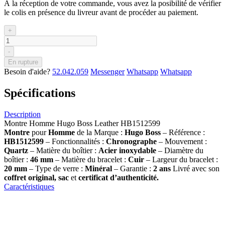
À la réception de votre commande, vous avez la posibilité de vérifier
le colis en présence du livreur avant de procéder au paiement.
+
-
En rupture
Besoin d'aide?
52.042.059
Messenger
Whatsapp
Whatsapp
Spécifications
Description
Montre Homme Hugo Boss Leather HB1512599
Montre
pour
Homme
de la Marque :
Hugo Boss
– Référence :
HB1512599
– Fonctionnalités :
Chronographe
– Mouvement :
Quartz
– Matière du boîtier :
Acier inoxydable
– Diamètre du
boîtier :
46 mm
– Matière du bracelet :
Cuir
– Largeur du bracelet :
20 mm
– Type de verre :
Minéral
– Garantie :
2 ans
Livré avec son
coffret original, sac
et
certificat d’authenticité.
Caractéristiques