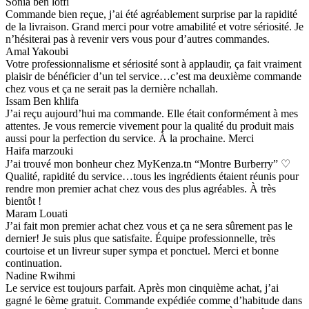
Sonia ben lotfi
Commande bien reçue, j’ai été agréablement surprise par la rapidité
de la livraison. Grand merci pour votre amabilité et votre sériosité. Je
n’hésiterai pas à revenir vers vous pour d’autres commandes.
Amal Yakoubi
Votre professionnalisme et sériosité sont à applaudir, ça fait vraiment
plaisir de bénéficier d’un tel service…c’est ma deuxième commande
chez vous et ça ne serait pas la dernière nchallah.
Issam Ben khlifa
J’ai reçu aujourd’hui ma commande. Elle était conformément à mes
attentes. Je vous remercie vivement pour la qualité du produit mais
aussi pour la perfection du service. À la prochaine. Merci
Haifa marzouki
J’ai trouvé mon bonheur chez MyKenza.tn “Montre Burberry” ♡
Qualité, rapidité du service…tous les ingrédients étaient réunis pour
rendre mon premier achat chez vous des plus agréables. À très
bientôt !
Maram Louati
J’ai fait mon premier achat chez vous et ça ne sera sûrement pas le
dernier! Je suis plus que satisfaite. Équipe professionnelle, très
courtoise et un livreur super sympa et ponctuel. Merci et bonne
continuation.
Nadine Rwihmi
Le service est toujours parfait. Après mon cinquième achat, j’ai
gagné le 6ème gratuit. Commande expédiée comme d’habitude dans