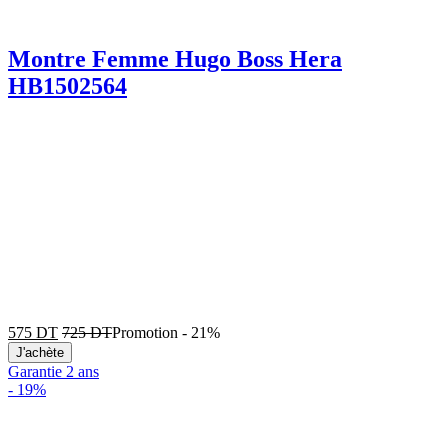
Montre Femme Hugo Boss Hera
HB1502564
575
DT
725
DT
Promotion
-
21%
J'achète
Garantie 2 ans
-
19%