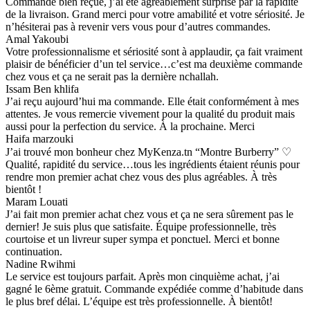
Commande bien reçue, j’ai été agréablement surprise par la rapidité
de la livraison. Grand merci pour votre amabilité et votre sériosité. Je
n’hésiterai pas à revenir vers vous pour d’autres commandes.
Amal Yakoubi
Votre professionnalisme et sériosité sont à applaudir, ça fait vraiment
plaisir de bénéficier d’un tel service…c’est ma deuxième commande
chez vous et ça ne serait pas la dernière nchallah.
Issam Ben khlifa
J’ai reçu aujourd’hui ma commande. Elle était conformément à mes
attentes. Je vous remercie vivement pour la qualité du produit mais
aussi pour la perfection du service. À la prochaine. Merci
Haifa marzouki
J’ai trouvé mon bonheur chez MyKenza.tn “Montre Burberry” ♡
Qualité, rapidité du service…tous les ingrédients étaient réunis pour
rendre mon premier achat chez vous des plus agréables. À très
bientôt !
Maram Louati
J’ai fait mon premier achat chez vous et ça ne sera sûrement pas le
dernier! Je suis plus que satisfaite. Équipe professionnelle, très
courtoise et un livreur super sympa et ponctuel. Merci et bonne
continuation.
Nadine Rwihmi
Le service est toujours parfait. Après mon cinquième achat, j’ai
gagné le 6ème gratuit. Commande expédiée comme d’habitude dans
le plus bref délai. L’équipe est très professionnelle. À bientôt!