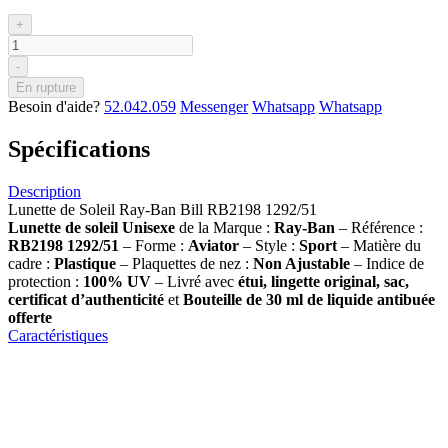
+
-
En rupture
Besoin d'aide?
52.042.059
Messenger
Whatsapp
Whatsapp
Spécifications
Description
Lunette de Soleil Ray-Ban Bill RB2198 1292/51
Lunette de soleil
Unisexe
de la Marque :
Ray-Ban
– Référence :
RB2198 1292/51
– Forme :
Aviator
– Style :
Sport
– Matière du
cadre :
Plastique
– Plaquettes de nez :
Non Ajustable
– Indice de
protection :
100% UV
– Livré avec
étui, lingette original, sac,
certificat d’authenticité
et
Bouteille de 30 ml
de liquide antibuée
offerte
Caractéristiques