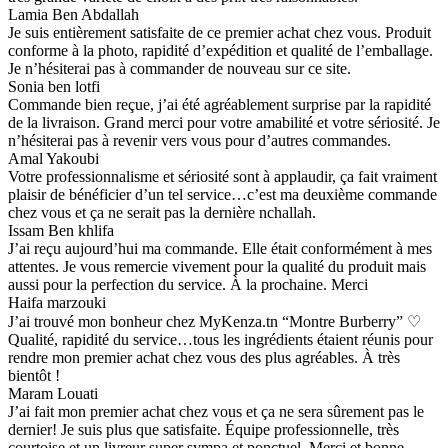
Lamia Ben Abdallah
Je suis entièrement satisfaite de ce premier achat chez vous. Produit
conforme à la photo, rapidité d’expédition et qualité de l’emballage.
Je n’hésiterai pas à commander de nouveau sur ce site.
Sonia ben lotfi
Commande bien reçue, j’ai été agréablement surprise par la rapidité
de la livraison. Grand merci pour votre amabilité et votre sériosité. Je
n’hésiterai pas à revenir vers vous pour d’autres commandes.
Amal Yakoubi
Votre professionnalisme et sériosité sont à applaudir, ça fait vraiment
plaisir de bénéficier d’un tel service…c’est ma deuxième commande
chez vous et ça ne serait pas la dernière nchallah.
Issam Ben khlifa
J’ai reçu aujourd’hui ma commande. Elle était conformément à mes
attentes. Je vous remercie vivement pour la qualité du produit mais
aussi pour la perfection du service. À la prochaine. Merci
Haifa marzouki
J’ai trouvé mon bonheur chez MyKenza.tn “Montre Burberry” ♡
Qualité, rapidité du service…tous les ingrédients étaient réunis pour
rendre mon premier achat chez vous des plus agréables. À très
bientôt !
Maram Louati
J’ai fait mon premier achat chez vous et ça ne sera sûrement pas le
dernier! Je suis plus que satisfaite. Équipe professionnelle, très
courtoise et un livreur super sympa et ponctuel. Merci et bonne