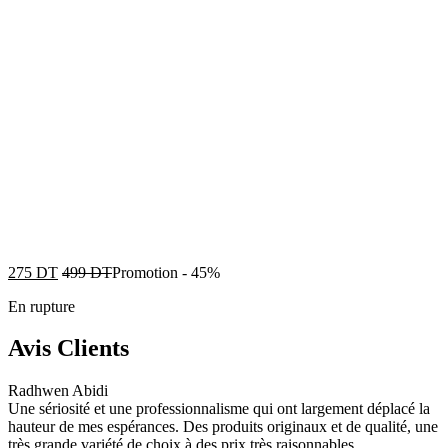
275
DT
499
DT
Promotion
-
45%
En rupture
Avis Clients
Radhwen Abidi
Une sériosité et une professionnalisme qui ont largement déplacé la
hauteur de mes espérances. Des produits originaux et de qualité, une
très grande variété de choix à des prix très raisonnables.