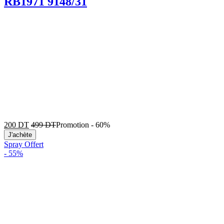
RB1971 9148/31
200
DT
499
DT
Promotion
-
60%
J'achète
Spray Offert
-
55%