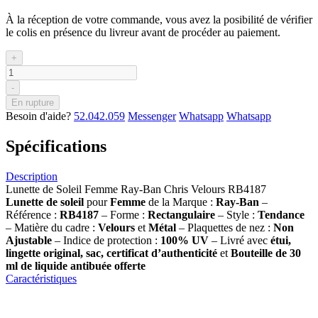
À la réception de votre commande, vous avez la posibilité de vérifier
le colis en présence du livreur avant de procéder au paiement.
+
-
En rupture
Besoin d'aide?
52.042.059
Messenger
Whatsapp
Whatsapp
Spécifications
Description
Lunette de Soleil Femme Ray-Ban Chris Velours RB4187
Lunette de soleil
pour
Femme
de la Marque :
Ray-Ban
–
Référence :
RB4187
– Forme :
Rectangulaire
– Style :
Tendance
– Matière du cadre :
Velours
et
Métal
– Plaquettes de nez :
Non
Ajustable
– Indice de protection :
100% UV
– Livré avec
étui,
lingette original, sac, certificat d’authenticité
et
Bouteille de 30
ml
de liquide antibuée offerte
Caractéristiques