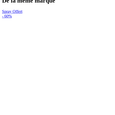
De la même marque
Spray Offert
-
60%