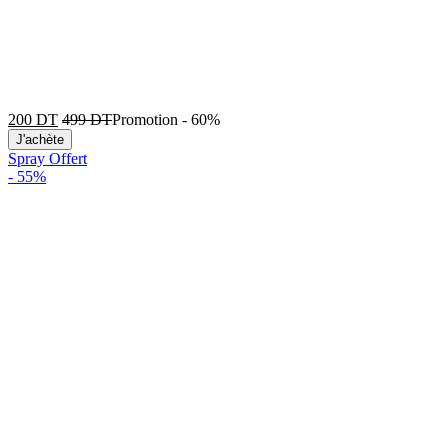
200
DT
499
DT
Promotion
-
60%
J'achète
Spray Offert
-
55%