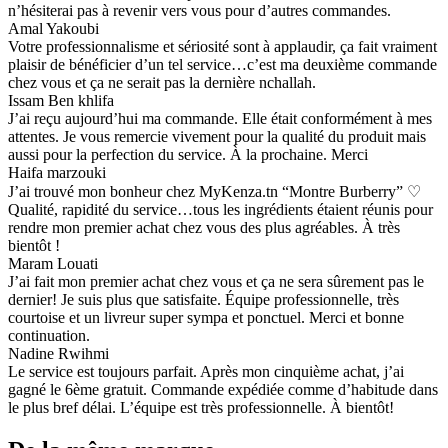
n’hésiterai pas à revenir vers vous pour d’autres commandes.
Amal Yakoubi
Votre professionnalisme et sériosité sont à applaudir, ça fait vraiment
plaisir de bénéficier d’un tel service…c’est ma deuxième commande
chez vous et ça ne serait pas la dernière nchallah.
Issam Ben khlifa
J’ai reçu aujourd’hui ma commande. Elle était conformément à mes
attentes. Je vous remercie vivement pour la qualité du produit mais
aussi pour la perfection du service. À la prochaine. Merci
Haifa marzouki
J’ai trouvé mon bonheur chez MyKenza.tn “Montre Burberry” ♡
Qualité, rapidité du service…tous les ingrédients étaient réunis pour
rendre mon premier achat chez vous des plus agréables. À très
bientôt !
Maram Louati
J’ai fait mon premier achat chez vous et ça ne sera sûrement pas le
dernier! Je suis plus que satisfaite. Équipe professionnelle, très
courtoise et un livreur super sympa et ponctuel. Merci et bonne
continuation.
Nadine Rwihmi
Le service est toujours parfait. Après mon cinquième achat, j’ai
gagné le 6ème gratuit. Commande expédiée comme d’habitude dans
le plus bref délai. L’équipe est très professionnelle. À bientôt!