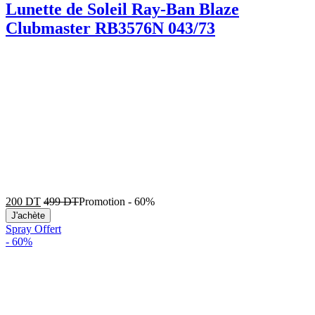
Lunette de Soleil Ray-Ban Blaze
Clubmaster RB3576N 043/73
200
DT
499
DT
Promotion
-
60%
J'achète
Spray Offert
-
60%