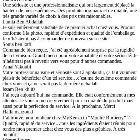
Une sériosité et une professionnalisme qui ont largement déplacé la
hauteur de mes espérances. Des produits originaux et de qualité, une
très grande variété de choix à des prix très raisonnables.
Lamia Ben Abdallah
Je suis entièrement satisfaite de ce premier achat chez vous. Produit
conforme à la photo, rapidité d’expédition et qualité de l’emballage.
Je n’hésiterai pas à commander de nouveau sur ce site.
Sonia ben lotfi
Commande bien reçue, j’ai été agréablement surprise par la rapidité
de la livraison. Grand merci pour votre amabilité et votre sériosité. Je
n’hésiterai pas à revenir vers vous pour d’autres commandes.
Amal Yakoubi
Votre professionnalisme et sériosité sont à applaudir, ça fait vraiment
plaisir de bénéficier d’un tel service…c’est ma deuxième commande
chez vous et ça ne serait pas la dernière nchallah.
Issam Ben khlifa
J’ai reçu aujourd’hui ma commande. Elle était conformément à mes
attentes. Je vous remercie vivement pour la qualité du produit mais
aussi pour la perfection du service. À la prochaine. Merci
Haifa marzouki
J’ai trouvé mon bonheur chez MyKenza.tn “Montre Burberry” ♡
Qualité, rapidité du service…tous les ingrédients étaient réunis pour
rendre mon premier achat chez vous des plus agréables. À très
bientôt !