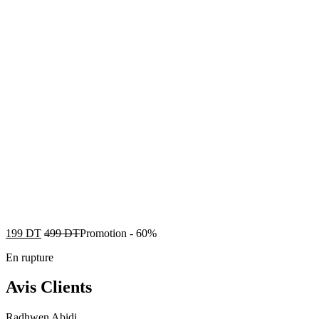
199
DT
499
DT
Promotion
-
60%
En rupture
Avis Clients
Radhwen Abidi