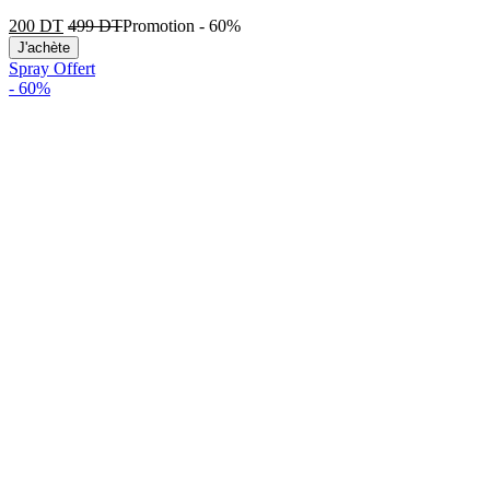
200
DT
499
DT
Promotion
-
60%
J'achète
Spray Offert
-
60%