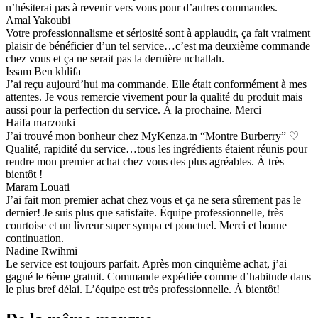
n’hésiterai pas à revenir vers vous pour d’autres commandes.
Amal Yakoubi
Votre professionnalisme et sériosité sont à applaudir, ça fait vraiment
plaisir de bénéficier d’un tel service…c’est ma deuxième commande
chez vous et ça ne serait pas la dernière nchallah.
Issam Ben khlifa
J’ai reçu aujourd’hui ma commande. Elle était conformément à mes
attentes. Je vous remercie vivement pour la qualité du produit mais
aussi pour la perfection du service. À la prochaine. Merci
Haifa marzouki
J’ai trouvé mon bonheur chez MyKenza.tn “Montre Burberry” ♡
Qualité, rapidité du service…tous les ingrédients étaient réunis pour
rendre mon premier achat chez vous des plus agréables. À très
bientôt !
Maram Louati
J’ai fait mon premier achat chez vous et ça ne sera sûrement pas le
dernier! Je suis plus que satisfaite. Équipe professionnelle, très
courtoise et un livreur super sympa et ponctuel. Merci et bonne
continuation.
Nadine Rwihmi
Le service est toujours parfait. Après mon cinquième achat, j’ai
gagné le 6ème gratuit. Commande expédiée comme d’habitude dans
le plus bref délai. L’équipe est très professionnelle. À bientôt!