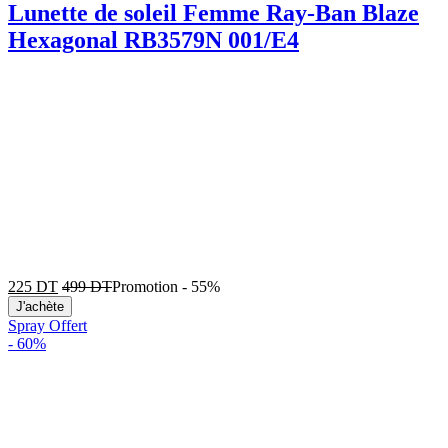
Lunette de soleil Femme Ray-Ban Blaze
Hexagonal RB3579N 001/E4
225
DT
499
DT
Promotion
-
55%
J'achète
Spray Offert
-
60%