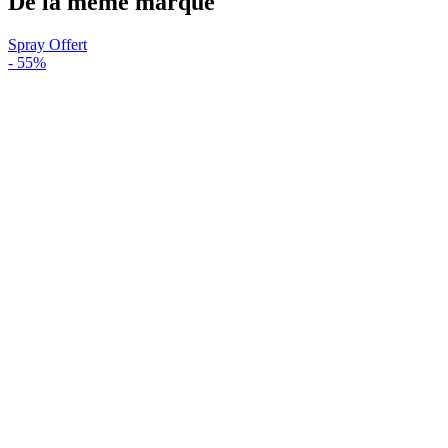
De la même marque
Spray Offert
-
55%