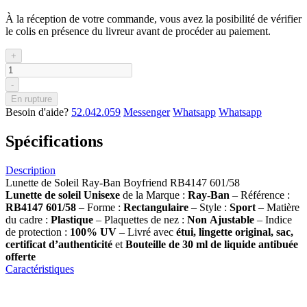
À la réception de votre commande, vous avez la posibilité de vérifier
le colis en présence du livreur avant de procéder au paiement.
+
-
En rupture
Besoin d'aide?
52.042.059
Messenger
Whatsapp
Whatsapp
Spécifications
Description
Lunette de Soleil Ray-Ban Boyfriend RB4147 601/58
Lunette de soleil
Unisexe
de la Marque :
Ray-Ban
– Référence :
RB4147 601/58
– Forme :
Rectangulaire
– Style :
Sport
– Matière
du cadre :
Plastique
– Plaquettes de nez :
Non
Ajustable
– Indice
de protection :
100% UV
– Livré avec
étui, lingette original, sac,
certificat d’authenticité
et
Bouteille de 30 ml
de liquide antibuée
offerte
Caractéristiques