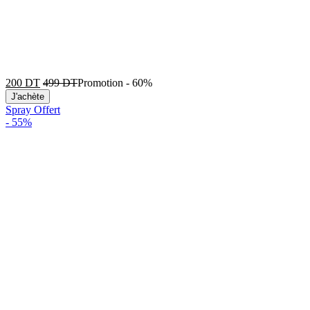
200
DT
499
DT
Promotion
-
60%
J'achète
Spray Offert
-
55%