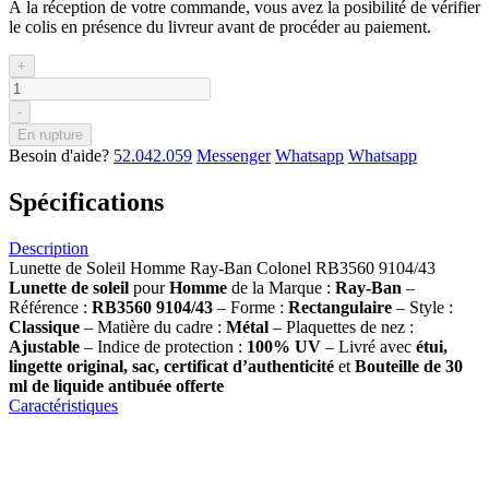
À la réception de votre commande, vous avez la posibilité de vérifier
le colis en présence du livreur avant de procéder au paiement.
+
-
En rupture
Besoin d'aide?
52.042.059
Messenger
Whatsapp
Whatsapp
Spécifications
Description
Lunette de Soleil Homme Ray-Ban Colonel RB3560 9104/43
Lunette de soleil
pour
Homme
de la Marque :
Ray-Ban
–
Référence :
RB3560 9104/43
– Forme :
Rectangulaire
– Style :
Classique
– Matière du cadre :
Métal
– Plaquettes de nez :
Ajustable
– Indice de protection :
100% UV
– Livré avec
étui,
lingette original, sac, certificat d’authenticité
et
Bouteille de 30
ml
de liquide antibuée offerte
Caractéristiques