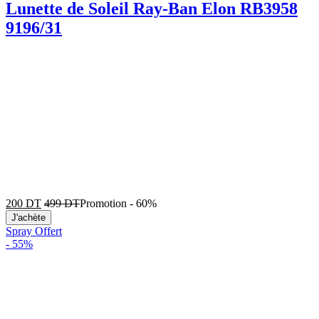
Lunette de Soleil Ray-Ban Elon RB3958
9196/31
200
DT
499
DT
Promotion
-
60%
J'achète
Spray Offert
-
55%