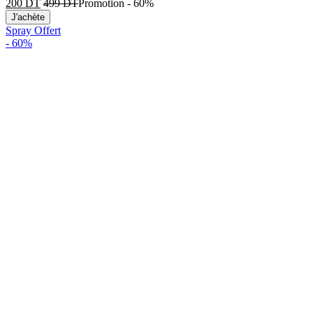
200
DT
499
DT
Promotion
-
60%
J'achète
Spray Offert
-
60%