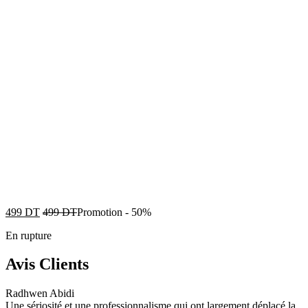
499
DT
499
DT
Promotion
-
50%
En rupture
Avis Clients
Radhwen Abidi
Une sériosité et une professionnalisme qui ont largement déplacé la