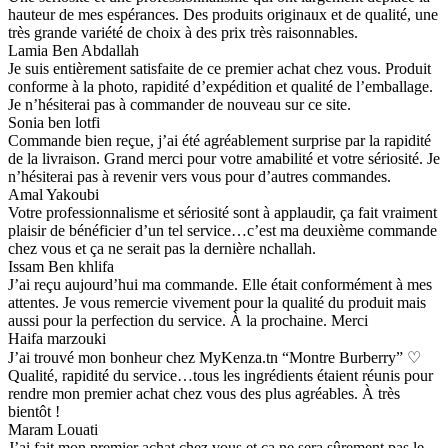
hauteur de mes espérances. Des produits originaux et de qualité, une
très grande variété de choix à des prix très raisonnables.
Lamia Ben Abdallah
Je suis entièrement satisfaite de ce premier achat chez vous. Produit
conforme à la photo, rapidité d’expédition et qualité de l’emballage.
Je n’hésiterai pas à commander de nouveau sur ce site.
Sonia ben lotfi
Commande bien reçue, j’ai été agréablement surprise par la rapidité
de la livraison. Grand merci pour votre amabilité et votre sériosité. Je
n’hésiterai pas à revenir vers vous pour d’autres commandes.
Amal Yakoubi
Votre professionnalisme et sériosité sont à applaudir, ça fait vraiment
plaisir de bénéficier d’un tel service…c’est ma deuxième commande
chez vous et ça ne serait pas la dernière nchallah.
Issam Ben khlifa
J’ai reçu aujourd’hui ma commande. Elle était conformément à mes
attentes. Je vous remercie vivement pour la qualité du produit mais
aussi pour la perfection du service. À la prochaine. Merci
Haifa marzouki
J’ai trouvé mon bonheur chez MyKenza.tn “Montre Burberry” ♡
Qualité, rapidité du service…tous les ingrédients étaient réunis pour
rendre mon premier achat chez vous des plus agréables. À très
bientôt !
Maram Louati
J’ai fait mon premier achat chez vous et ça ne sera sûrement pas le