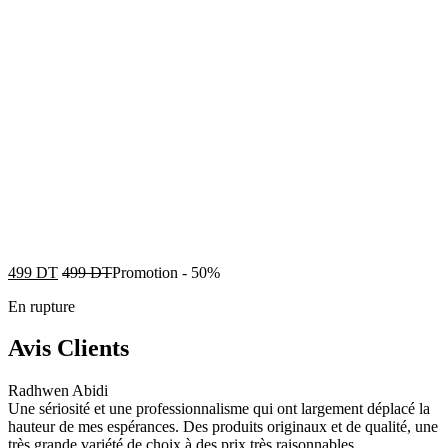
499
DT
499
DT
Promotion
-
50%
En rupture
Avis Clients
Radhwen Abidi
Une sériosité et une professionnalisme qui ont largement déplacé la
hauteur de mes espérances. Des produits originaux et de qualité, une
très grande variété de choix à des prix très raisonnables.