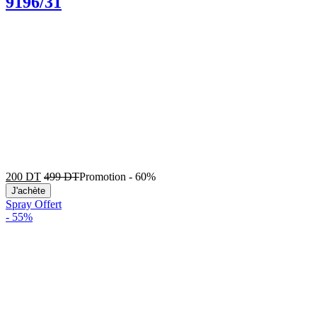
9196/31
200
DT
499
DT
Promotion
-
60%
J'achète
Spray Offert
-
55%