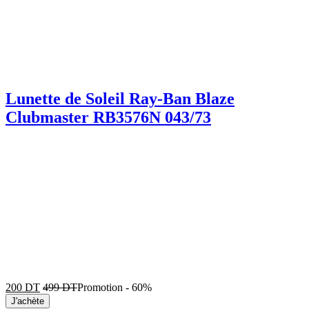
Lunette de Soleil Ray-Ban Blaze
Clubmaster RB3576N 043/73
200
DT
499
DT
Promotion
-
60%
J'achète