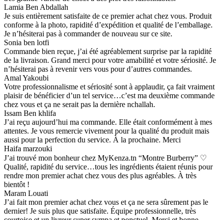
Lamia Ben Abdallah
Je suis entièrement satisfaite de ce premier achat chez vous. Produit
conforme à la photo, rapidité d’expédition et qualité de l’emballage.
Je n’hésiterai pas à commander de nouveau sur ce site.
Sonia ben lotfi
Commande bien reçue, j’ai été agréablement surprise par la rapidité
de la livraison. Grand merci pour votre amabilité et votre sériosité. Je
n’hésiterai pas à revenir vers vous pour d’autres commandes.
Amal Yakoubi
Votre professionnalisme et sériosité sont à applaudir, ça fait vraiment
plaisir de bénéficier d’un tel service…c’est ma deuxième commande
chez vous et ça ne serait pas la dernière nchallah.
Issam Ben khlifa
J’ai reçu aujourd’hui ma commande. Elle était conformément à mes
attentes. Je vous remercie vivement pour la qualité du produit mais
aussi pour la perfection du service. À la prochaine. Merci
Haifa marzouki
J’ai trouvé mon bonheur chez MyKenza.tn “Montre Burberry” ♡
Qualité, rapidité du service…tous les ingrédients étaient réunis pour
rendre mon premier achat chez vous des plus agréables. À très
bientôt !
Maram Louati
J’ai fait mon premier achat chez vous et ça ne sera sûrement pas le
dernier! Je suis plus que satisfaite. Équipe professionnelle, très
courtoise et un livreur super sympa et ponctuel. Merci et bonne