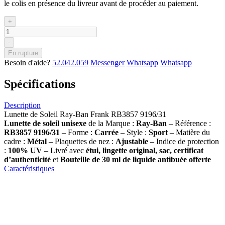
le colis en présence du livreur avant de procéder au paiement.
+
-
En rupture
Besoin d'aide?
52.042.059
Messenger
Whatsapp
Whatsapp
Spécifications
Description
Lunette de Soleil Ray-Ban Frank RB3857 9196/31
Lunette de soleil
unisexe
de la Marque :
Ray-Ban
– Référence :
RB3857 9196/31
– Forme :
Carrée
– Style :
Sport
– Matière du
cadre :
Métal
– Plaquettes de nez :
Ajustable
– Indice de protection
:
100% UV
– Livré avec
étui, lingette original, sac, certificat
d’authenticité
et
Bouteille de 30 ml
de liquide antibuée offerte
Caractéristiques