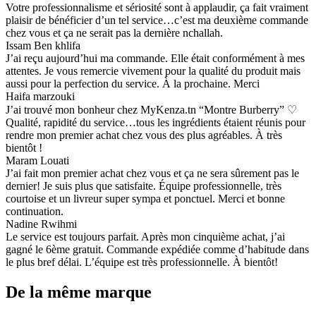
Votre professionnalisme et sériosité sont à applaudir, ça fait vraiment
plaisir de bénéficier d’un tel service…c’est ma deuxième commande
chez vous et ça ne serait pas la dernière nchallah.
Issam Ben khlifa
J’ai reçu aujourd’hui ma commande. Elle était conformément à mes
attentes. Je vous remercie vivement pour la qualité du produit mais
aussi pour la perfection du service. À la prochaine. Merci
Haifa marzouki
J’ai trouvé mon bonheur chez MyKenza.tn “Montre Burberry” ♡
Qualité, rapidité du service…tous les ingrédients étaient réunis pour
rendre mon premier achat chez vous des plus agréables. À très
bientôt !
Maram Louati
J’ai fait mon premier achat chez vous et ça ne sera sûrement pas le
dernier! Je suis plus que satisfaite. Équipe professionnelle, très
courtoise et un livreur super sympa et ponctuel. Merci et bonne
continuation.
Nadine Rwihmi
Le service est toujours parfait. Après mon cinquième achat, j’ai
gagné le 6ème gratuit. Commande expédiée comme d’habitude dans
le plus bref délai. L’équipe est très professionnelle. À bientôt!
De la même marque