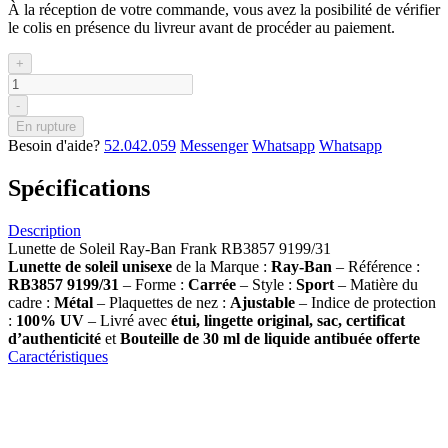
À la réception de votre commande, vous avez la posibilité de vérifier
le colis en présence du livreur avant de procéder au paiement.
+
-
En rupture
Besoin d'aide?
52.042.059
Messenger
Whatsapp
Whatsapp
Spécifications
Description
Lunette de Soleil Ray-Ban Frank RB3857 9199/31
Lunette de soleil
unisexe
de la Marque :
Ray-Ban
– Référence :
RB3857 9199/31
– Forme :
Carrée
– Style :
Sport
– Matière du
cadre :
Métal
– Plaquettes de nez :
Ajustable
– Indice de protection
:
100% UV
– Livré avec
étui, lingette original, sac, certificat
d’authenticité
et
Bouteille de 30 ml
de liquide antibuée offerte
Caractéristiques