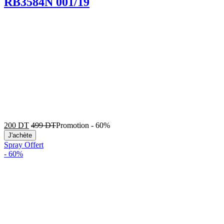
RB3584N 001/19
200
DT
499
DT
Promotion
-
60%
J'achète
Spray Offert
-
60%