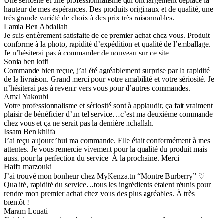
Une sériosité et une professionnalisme qui ont largement déplacé la
hauteur de mes espérances. Des produits originaux et de qualité, une
très grande variété de choix à des prix très raisonnables.
Lamia Ben Abdallah
Je suis entièrement satisfaite de ce premier achat chez vous. Produit
conforme à la photo, rapidité d’expédition et qualité de l’emballage.
Je n’hésiterai pas à commander de nouveau sur ce site.
Sonia ben lotfi
Commande bien reçue, j’ai été agréablement surprise par la rapidité
de la livraison. Grand merci pour votre amabilité et votre sériosité. Je
n’hésiterai pas à revenir vers vous pour d’autres commandes.
Amal Yakoubi
Votre professionnalisme et sériosité sont à applaudir, ça fait vraiment
plaisir de bénéficier d’un tel service…c’est ma deuxième commande
chez vous et ça ne serait pas la dernière nchallah.
Issam Ben khlifa
J’ai reçu aujourd’hui ma commande. Elle était conformément à mes
attentes. Je vous remercie vivement pour la qualité du produit mais
aussi pour la perfection du service. À la prochaine. Merci
Haifa marzouki
J’ai trouvé mon bonheur chez MyKenza.tn “Montre Burberry” ♡
Qualité, rapidité du service…tous les ingrédients étaient réunis pour
rendre mon premier achat chez vous des plus agréables. À très
bientôt !
Maram Louati