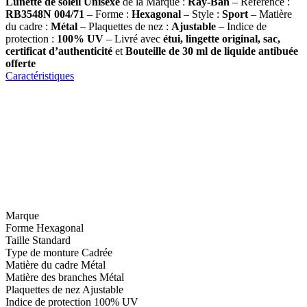
Lunette de soleil Unisexe
de la Marque :
Ray-Ban
– Référence :
RB3548N 004/71
– Forme :
Hexagonal
– Style :
Sport
– Matière
du cadre :
Métal
– Plaquettes de nez :
Ajustable
– Indice de
protection :
100% UV
– Livré avec
étui, lingette original, sac,
certificat d’authenticité
et
Bouteille de 30 ml
de liquide antibuée
offerte
Caractéristiques
Marque
Forme
Hexagonal
Taille
Standard
Type de monture
Cadrée
Matière du cadre
Métal
Matière des branches
Métal
Plaquettes de nez
Ajustable
Indice de protection
100% UV