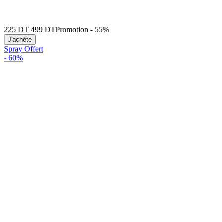
225
DT
499
DT
Promotion
-
55%
J'achète
Spray Offert
-
60%