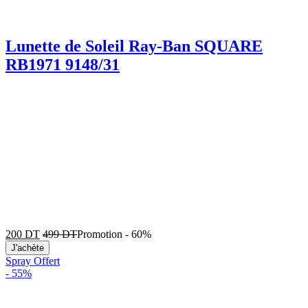
Lunette de Soleil Ray-Ban SQUARE
RB1971 9148/31
200
DT
499
DT
Promotion
-
60%
J'achète
Spray Offert
-
55%