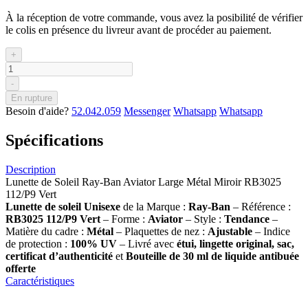
À la réception de votre commande, vous avez la posibilité de vérifier
le colis en présence du livreur avant de procéder au paiement.
+
-
En rupture
Besoin d'aide?
52.042.059
Messenger
Whatsapp
Whatsapp
Spécifications
Description
Lunette de Soleil Ray-Ban Aviator Large Métal Miroir RB3025
112/P9 Vert
Lunette de soleil Unisexe
de la Marque :
Ray-Ban
– Référence :
RB3025 112/P9 Vert
– Forme :
Aviator
– Style :
Tendance
–
Matière du cadre :
Métal
– Plaquettes de nez :
Ajustable
– Indice
de protection :
100% UV
– Livré avec
étui, lingette original, sac,
certificat d’authenticité
et
Bouteille de 30 ml
de liquide antibuée
offerte
Caractéristiques