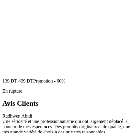
199
DT
499
DT
Promotion
-
60%
En rupture
Avis Clients
Radhwen Abidi
Une sériosité et une professionnalisme qui ont largement déplacé la
hauteur de mes espérances. Des produits originaux et de qualité, une
très grande variété de choix à des prix très raisonnables.