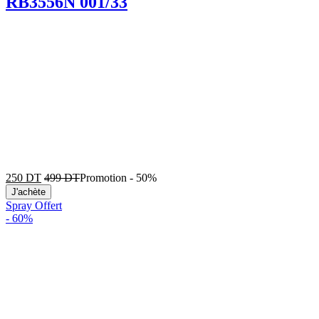
RB3556N 001/33
250
DT
499
DT
Promotion
-
50%
J'achète
Spray Offert
-
60%