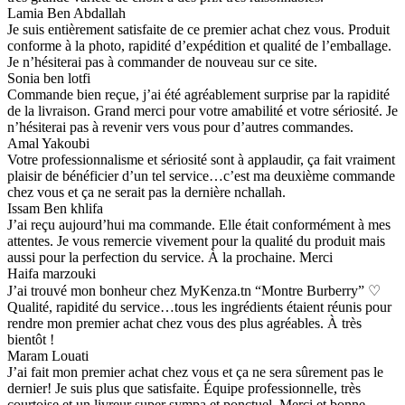
Lamia Ben Abdallah
Je suis entièrement satisfaite de ce premier achat chez vous. Produit
conforme à la photo, rapidité d’expédition et qualité de l’emballage.
Je n’hésiterai pas à commander de nouveau sur ce site.
Sonia ben lotfi
Commande bien reçue, j’ai été agréablement surprise par la rapidité
de la livraison. Grand merci pour votre amabilité et votre sériosité. Je
n’hésiterai pas à revenir vers vous pour d’autres commandes.
Amal Yakoubi
Votre professionnalisme et sériosité sont à applaudir, ça fait vraiment
plaisir de bénéficier d’un tel service…c’est ma deuxième commande
chez vous et ça ne serait pas la dernière nchallah.
Issam Ben khlifa
J’ai reçu aujourd’hui ma commande. Elle était conformément à mes
attentes. Je vous remercie vivement pour la qualité du produit mais
aussi pour la perfection du service. À la prochaine. Merci
Haifa marzouki
J’ai trouvé mon bonheur chez MyKenza.tn “Montre Burberry” ♡
Qualité, rapidité du service…tous les ingrédients étaient réunis pour
rendre mon premier achat chez vous des plus agréables. À très
bientôt !
Maram Louati
J’ai fait mon premier achat chez vous et ça ne sera sûrement pas le
dernier! Je suis plus que satisfaite. Équipe professionnelle, très
courtoise et un livreur super sympa et ponctuel. Merci et bonne