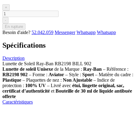
+
-
En rupture
Besoin d'aide?
52.042.059
Messenger
Whatsapp
Whatsapp
Spécifications
Description
Lunette de Soleil Ray-Ban RB2198 BILL 902
Lunette de soleil
Unisexe
de la Marque :
Ray-Ban
– Référence :
RB2198 902
– Forme :
Aviator
– Style :
Sport
– Matière du cadre :
Plastique
– Plaquettes de nez :
Non Ajustable
– Indice de
protection :
100% UV
– Livré avec
étui, lingette original, sac,
certificat d’authenticité
et
Bouteille de 30 ml
de liquide antibuée
offerte
Caractéristiques