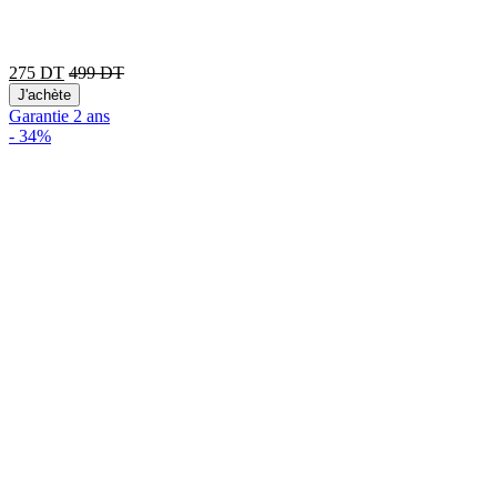
275
DT
499
DT
J'achète
Garantie 2 ans
-
34%