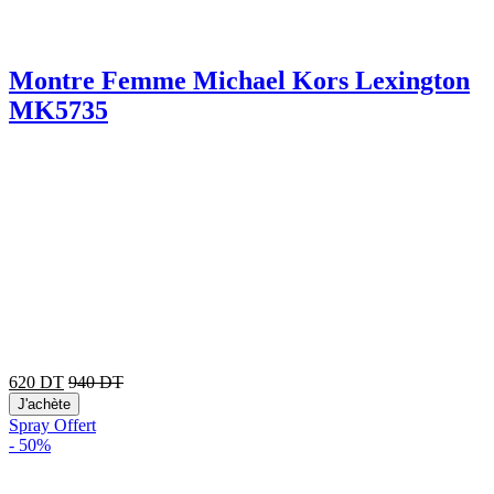
Montre Femme Michael Kors Lexington
MK5735
620
DT
940
DT
J'achète
Spray Offert
-
50%