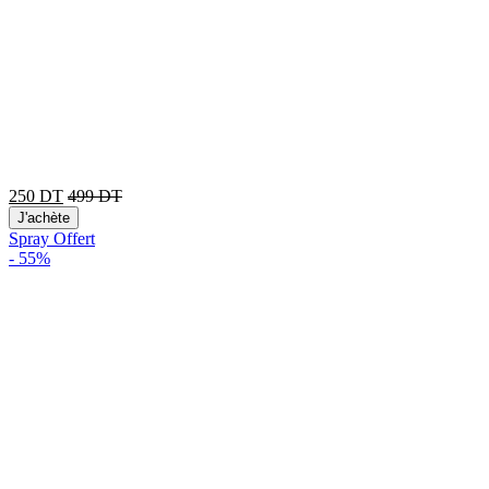
250
DT
499
DT
J'achète
Spray Offert
-
55%