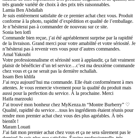
très grande variété de choix à des prix très raisonnables.
Lamia Ben Abdallah
Je suis entièrement satisfaite de ce premier achat chez vous. Produit
conforme à la photo, rapidité d’expédition et qualité de l’emballage.
Je n’hésiterai pas à commander de nouveau sur ce site.
Sonia ben lotfi
Commande bien reçue, j’ai été agréablement surprise par la rapidité
de la livraison. Grand merci pour votre amabilité et votre sériosité. Je
n’hésiterai pas à revenir vers vous pour d’autres commandes.
Amal Yakoubi
Votre professionnalisme et sériosité sont à applaudir, ça fait vraiment
plaisir de bénéficier d’un tel service…c’est ma deuxième commande
chez vous et ça ne serait pas la dernière nchallah.
Issam Ben khlifa
J’ai reçu aujourd’hui ma commande. Elle était conformément à mes
attentes. Je vous remercie vivement pour la qualité du produit mais
aussi pour la perfection du service. À la prochaine. Merci
Haifa marzouki
J’ai trouvé mon bonheur chez MyKenza.tn “Montre Burberry” ♡
Qualité, rapidité du service…tous les ingrédients étaient réunis pour
rendre mon premier achat chez vous des plus agréables. À très
bientôt !
Maram Louati
J’ai fait mon premier achat chez vous et ça ne sera sûrement pas le
dernier! Je suis plus que satisfaite. Équipe professionnelle, très