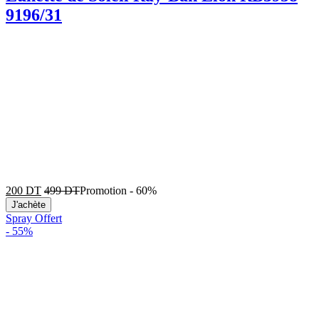
9196/31
200
DT
499
DT
Promotion
-
60%
J'achète
Spray Offert
-
55%