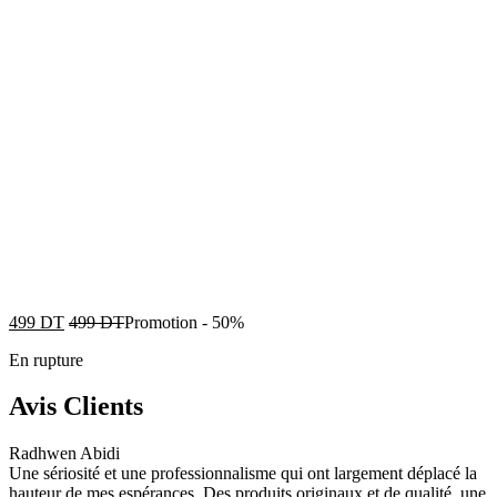
499
DT
499
DT
Promotion
-
50%
En rupture
Avis Clients
Radhwen Abidi
Une sériosité et une professionnalisme qui ont largement déplacé la
hauteur de mes espérances. Des produits originaux et de qualité, une