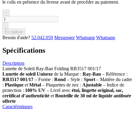
le colis en présence du livreur avant de procéder au paiement.
+
-
En rupture
Besoin d'aide?
52.042.059
Messenger
Whatsapp
Whatsapp
Spécifications
Description
Lunette de Soleil Ray-Ban Folding RB3517 001/17
Lunette de soleil
Unisexe
de la Marque :
Ray-Ban
– Référence :
RB3517 001/17
– Forme :
Rond
– Style :
Sport
– Matière du cadre
:
Plastique
et
Métal
– Plaquettes de nez :
Ajustable
– Indice de
protection :
100% UV
– Livré avec
étui, lingette original, sac,
certificat d’authenticité
et
Bouteille de 30 ml
de liquide antibuée
offerte
Caractéristiques