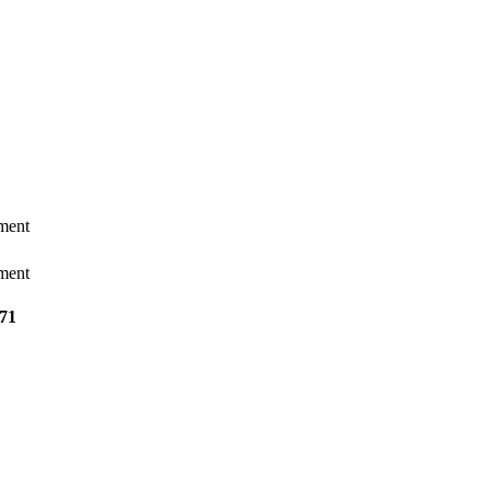
ement
ement
/71