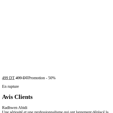
499
DT
499
DT
Promotion
-
50%
En rupture
Avis Clients
Radhwen Abidi
Une sériosité et une professionnalisme qui ont largement déplacé la