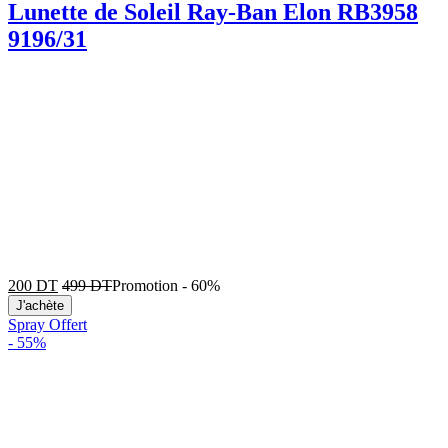
Lunette de Soleil Ray-Ban Elon RB3958
9196/31
200
DT
499
DT
Promotion
-
60%
J'achète
Spray Offert
-
55%