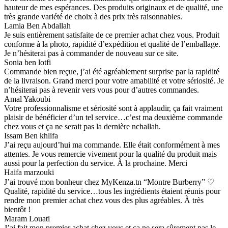
hauteur de mes espérances. Des produits originaux et de qualité, une
très grande variété de choix à des prix très raisonnables.
Lamia Ben Abdallah
Je suis entièrement satisfaite de ce premier achat chez vous. Produit
conforme à la photo, rapidité d’expédition et qualité de l’emballage.
Je n’hésiterai pas à commander de nouveau sur ce site.
Sonia ben lotfi
Commande bien reçue, j’ai été agréablement surprise par la rapidité
de la livraison. Grand merci pour votre amabilité et votre sériosité. Je
n’hésiterai pas à revenir vers vous pour d’autres commandes.
Amal Yakoubi
Votre professionnalisme et sériosité sont à applaudir, ça fait vraiment
plaisir de bénéficier d’un tel service…c’est ma deuxième commande
chez vous et ça ne serait pas la dernière nchallah.
Issam Ben khlifa
J’ai reçu aujourd’hui ma commande. Elle était conformément à mes
attentes. Je vous remercie vivement pour la qualité du produit mais
aussi pour la perfection du service. À la prochaine. Merci
Haifa marzouki
J’ai trouvé mon bonheur chez MyKenza.tn “Montre Burberry” ♡
Qualité, rapidité du service…tous les ingrédients étaient réunis pour
rendre mon premier achat chez vous des plus agréables. À très
bientôt !
Maram Louati
J’ai fait mon premier achat chez vous et ça ne sera sûrement pas le