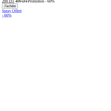
200
DT
499
DT
Promotion
-
60%
J'achète
Spray Offert
-
60%