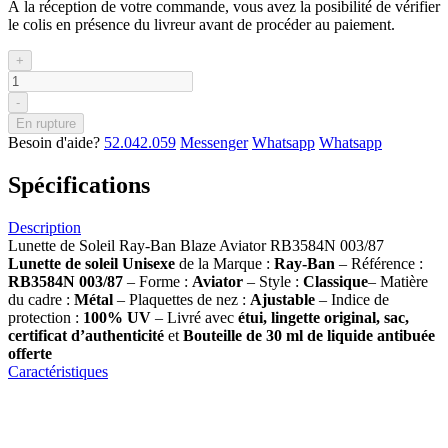
À la réception de votre commande, vous avez la posibilité de vérifier
le colis en présence du livreur avant de procéder au paiement.
+
-
En rupture
Besoin d'aide?
52.042.059
Messenger
Whatsapp
Whatsapp
Spécifications
Description
Lunette de Soleil Ray-Ban Blaze Aviator RB3584N 003/87
Lunette de soleil
Unisexe
de la Marque :
Ray-Ban
– Référence :
RB3584N 003/87
– Forme :
Aviator
– Style :
Classique
– Matière
du cadre :
Métal
– Plaquettes de nez :
Ajustable
– Indice de
protection :
100% UV
– Livré avec
étui, lingette original, sac,
certificat d’authenticité
et
Bouteille de 30 ml
de liquide antibuée
offerte
Caractéristiques