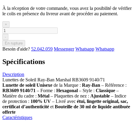
À la réception de votre commande, vous avez la posibilité de vérifier
le colis en présence du livreur avant de procéder au paiement.
+
-
En rupture
Besoin d'aide?
52.042.059
Messenger
Whatsapp
Whatsapp
Spécifications
Description
Lunettes de Soleil Ray-Ban Marshal RB3609 9140/71
Lunette de soleil
Unisexe
de la Marque :
Ray-Ban
– Référence :
RB3609 9140/71
– Forme :
Hexagonal
– Style :
Classique
–
Matière du cadre :
Métal
– Plaquettes de nez :
Ajustable
– Indice
de protection :
100% UV
– Livré avec
étui, lingette original, sac,
certificat d’authenticité
et
Bouteille de 30 ml
de liquide antibuée
offerte
Caractéristiques