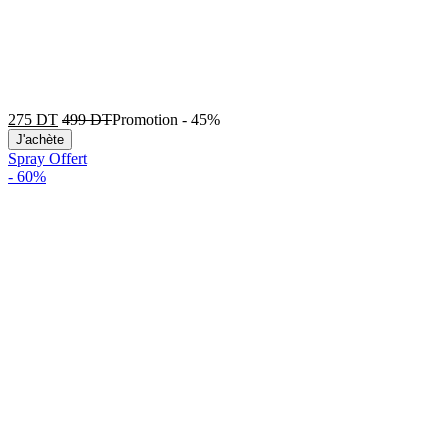
275
DT
499
DT
Promotion
-
45%
J'achète
Spray Offert
-
60%