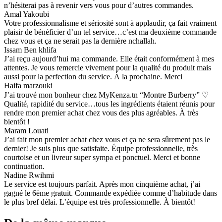
n’hésiterai pas à revenir vers vous pour d’autres commandes.
Amal Yakoubi
Votre professionnalisme et sériosité sont à applaudir, ça fait vraiment
plaisir de bénéficier d’un tel service…c’est ma deuxième commande
chez vous et ça ne serait pas la dernière nchallah.
Issam Ben khlifa
J’ai reçu aujourd’hui ma commande. Elle était conformément à mes
attentes. Je vous remercie vivement pour la qualité du produit mais
aussi pour la perfection du service. À la prochaine. Merci
Haifa marzouki
J’ai trouvé mon bonheur chez MyKenza.tn “Montre Burberry” ♡
Qualité, rapidité du service…tous les ingrédients étaient réunis pour
rendre mon premier achat chez vous des plus agréables. À très
bientôt !
Maram Louati
J’ai fait mon premier achat chez vous et ça ne sera sûrement pas le
dernier! Je suis plus que satisfaite. Équipe professionnelle, très
courtoise et un livreur super sympa et ponctuel. Merci et bonne
continuation.
Nadine Rwihmi
Le service est toujours parfait. Après mon cinquième achat, j’ai
gagné le 6ème gratuit. Commande expédiée comme d’habitude dans
le plus bref délai. L’équipe est très professionnelle. À bientôt!