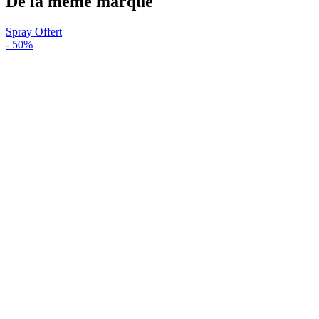
De la même marque
Spray Offert
-
50%